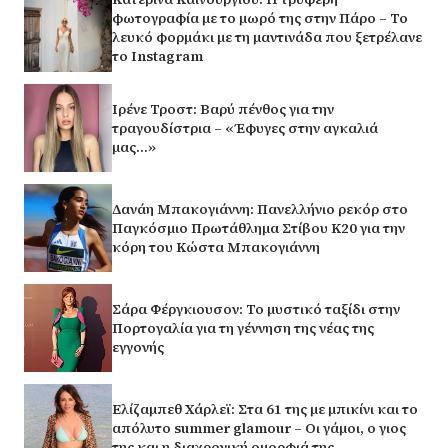
φωτογραφία με το μωρό της στην Πάρο – Το
λευκό φορμάκι με τη μαντινάδα που ξετρέλανε
το Instagram
Ιρένε Τροστ: Βαρύ πένθος για την
τραγουδίστρια – «Έφυγες στην αγκαλιά
μας…»
Δανάη Μπακογιάννη: Πανελλήνιο ρεκόρ στο
Παγκόσμιο Πρωτάθλημα Στίβου Κ20 για την
κόρη του Κώστα Μπακογιάννη
Σάρα Φέργκιουσον: Το μυστικό ταξίδι στην
Πορτογαλία για τη γέννηση της νέας της
εγγονής
Ελίζαμπεθ Χάρλεϊ: Στα 61 της με μπικίνι και το
απόλυτο summer glamour – Οι γάμοι, ο γιος
της και η διαχρονική ομορφιά της