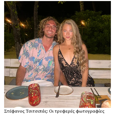
Στέφανος Τσιτσιπάς: Οι τρυφερές φωτογραφίες