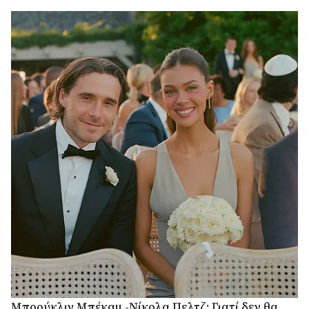
Μπρούκλιν Μπέκαμ -Νίκολα Πελτζ: Γιατί δεν θα