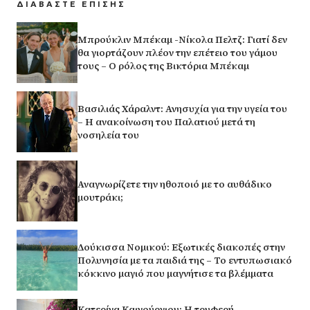
ΔΙΑΒΑΣΤΕ ΕΠΙΣΗΣ
Μπρούκλιν Μπέκαμ -Νίκολα Πελτζ: Γιατί δεν
θα γιορτάζουν πλέον την επέτειο του γάμου
τους – Ο ρόλος της Βικτόρια Μπέκαμ
Βασιλιάς Χάραλντ: Ανησυχία για την υγεία του
– Η ανακοίνωση του Παλατιού μετά τη
νοσηλεία του
Αναγνωρίζετε την ηθοποιό με το αυθάδικο
μουτράκι;
Δούκισσα Νομικού: Εξωτικές διακοπές στην
Πολυνησία με τα παιδιά της – Το εντυπωσιακό
κόκκινο μαγιό που μαγνήτισε τα βλέμματα
Κατερίνα Καινούργιου: Η τρυφερή