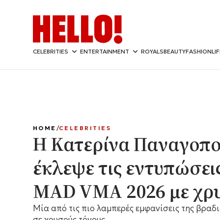
CELEBRITIES
ENTERTAINMENT
ROYALS
BEAUTY
FASHION
LI
HOME
CELEBRITIES
Η Κατερίνα Παναγοπ
έκλεψε τις εντυπώσει
MAD VMA 2026 με χρυ
Mία από τις πιο λαμπερές εμφανίσεις της βραδι
σε χρυσούς τόνους.