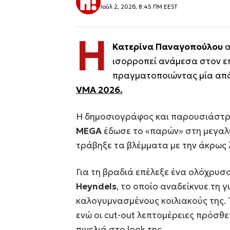
Ιούλ 2, 2026, 8:45 ΠΜ EEST
Η
Κατερίνα Παναγοπούλου
α
ισορροπεί ανάμεσα στον επ
πραγματοποιώντας μία από 
VMA 2026
.
Η δημοσιογράφος και παρουσιάστρι
MEGA
έδωσε το «παρών» στη μεγαλύ
τράβηξε τα βλέμματα με την άκρως 
Για τη βραδιά επέλεξε ένα ολόχρυσ
Heyndels
, το οποίο αναδείκνυε τη 
καλογυμνασμένους κοιλιακούς της. 
ενώ οι cut-out λεπτομέρειες πρόσθε
πινελιά στο look της.