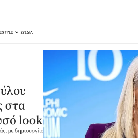
FESTYLE
ΖΩΔΙΑ
ούλου
ς στα
σό look
άς, με δημιουργία