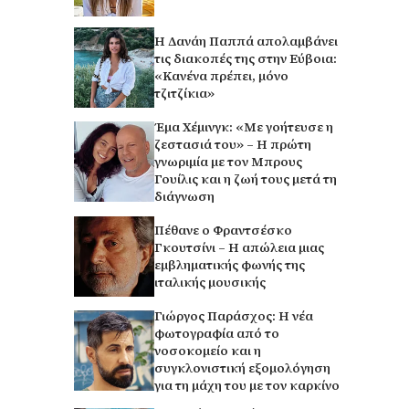
Η Δανάη Παππά απολαμβάνει
τις διακοπές της στην Εύβοια:
«Κανένα πρέπει, μόνο
τζιτζίκια»
Έμα Χέμινγκ: «Με γοήτευσε η
ζεστασιά του» – Η πρώτη
γνωριμία με τον Μπρους
Γουίλις και η ζωή τους μετά τη
διάγνωση
Πέθανε ο Φραντσέσκο
Γκουτσίνι – Η απώλεια μιας
εμβληματικής φωνής της
ιταλικής μουσικής
Γιώργος Παράσχος: Η νέα
φωτογραφία από το
νοσοκομείο και η
συγκλονιστική εξομολόγηση
για τη μάχη του με τον καρκίνο