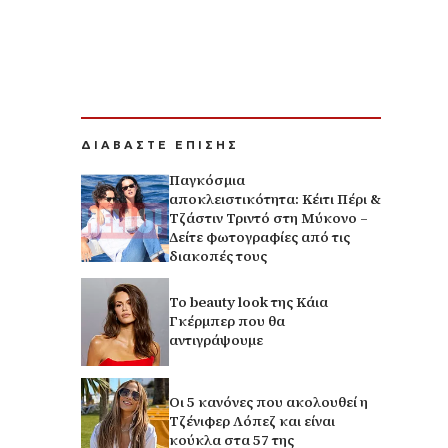
ΔΙΑΒΑΣΤΕ ΕΠΙΣΗΣ
Παγκόσμια
αποκλειστικότητα: Κέιτι Πέρι &
Τζάστιν Τριντό στη Μύκονο –
Δείτε φωτογραφίες από τις
διακοπές τους
Το beauty look της Κάια
Γκέρμπερ που θα
αντιγράψουμε
Οι 5 κανόνες που ακολουθεί η
Τζένιφερ Λόπεζ και είναι
κούκλα στα 57 της