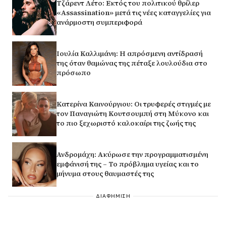
Τζάρεντ Λέτο: Εκτός του πολιτικού θρίλερ
«Assassination» μετά τις νέες καταγγελίες για
ανάρμοστη συμπεριφορά
Ιουλία Καλλιμάνη: Η απρόσμενη αντίδρασή
της όταν θαμώνας της πέταξε λουλούδια στο
πρόσωπο
Κατερίνα Καινούργιου: Οι τρυφερές στιγμές με
τον Παναγιώτη Κουτσουμπή στη Μύκονο και
το πιο ξεχωριστό καλοκαίρι της ζωής της
Ανδρομάχη: Ακύρωσε την προγραμματισμένη
εμφάνισή της – Το πρόβλημα υγείας και το
μήνυμα στους θαυμαστές της
ΔΙΑΦΗΜΙΣΗ