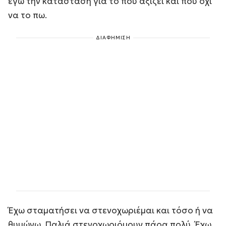
εγώ την κατάσταση για το που αξίζει και που όχι
να το πω.
ΔΙΑΦΗΜΙΣΗ
Έχω σταματήσει να στενοχωριέμαι και τόσο ή να
θυμώνω. Παλιά στενοχωριόμουν πάρα πολύ. Έχω