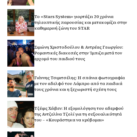
Το «Stars System» γιορτάζει 20 χρόνια
τηλεοπτικής παρουσίας και μετακομίζει στην
καθημερινή ζώνη του STAR
Σιμώνη Χριστοδούλου & Αντρέας Γεωργίου:
Ρομαντικές διακοπές στην Ίμπιζα μετά τον
ερχομό του παιδιού τους
Γιάννης Τσιμιτσέλης: Η σπάνια φωτογραφία
με τον αδελφό του Λάμπρο από τα παιδικά
τους χρόνια και η ξεχωριστή σχέση τους
Τζέιμς Χέιβεν: Η εξομολόγηση του αδερφού
της Αντζελίνα Τζολί για τη σεξουαλικότητά
του – «Κουράστηκα να κρύβομαι»