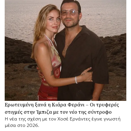
Ερωτευμένη ξανά η Κιάρα Φεράνι – Οι τρυφερές
στιγμές στην Ίμπιζα με τον νέο της σύντροφο
Η νέα της σχέση με τον Χοσέ Ερνάντες έγινε γνωστή
μέσα στο 2026.