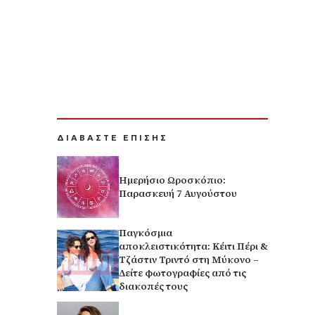
ΔΙΑΒΑΣΤΕ ΕΠΙΣΗΣ
Ημερήσιο Ωροσκόπιο:
Παρασκευή 7 Αυγούστου
Παγκόσμια
αποκλειστικότητα: Κέιτι Πέρι &
Τζάστιν Τριντό στη Μύκονο –
Δείτε φωτογραφίες από τις
διακοπές τους