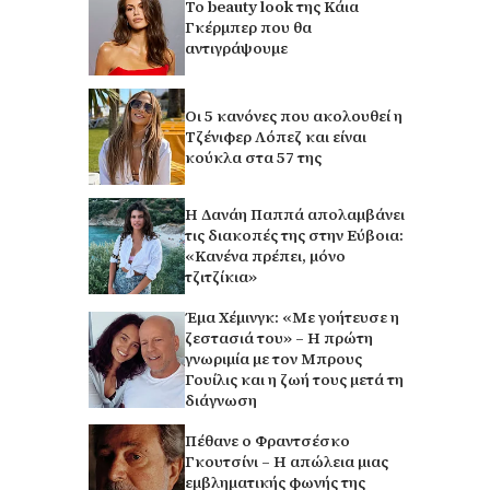
Το beauty look της Κάια
Γκέρμπερ που θα
αντιγράψουμε
Οι 5 κανόνες που ακολουθεί η
Τζένιφερ Λόπεζ και είναι
κούκλα στα 57 της
Η Δανάη Παππά απολαμβάνει
τις διακοπές της στην Εύβοια:
«Κανένα πρέπει, μόνο
τζιτζίκια»
Έμα Χέμινγκ: «Με γοήτευσε η
ζεστασιά του» – Η πρώτη
γνωριμία με τον Μπρους
Γουίλις και η ζωή τους μετά τη
διάγνωση
Πέθανε ο Φραντσέσκο
Γκουτσίνι – Η απώλεια μιας
εμβληματικής φωνής της