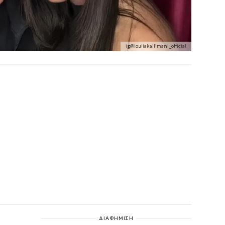
ig@iouliakallimani_official
ΔΙΑΦΗΜΙΣΗ