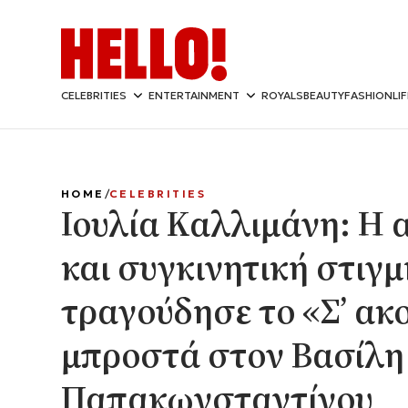
CELEBRITIES
ENTERTAINMENT
ROYALS
BEAUTY
FASHION
LI
HOME
CELEBRITIES
Ιουλία Καλλιμάνη: Η 
και συγκινητική στιγμ
τραγούδησε το «Σ’ α
μπροστά στον Βασίλη
Παπακωνσταντίνου