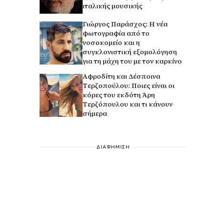
ιταλικής μουσικής
Γιώργος Παράσχος: Η νέα
φωτογραφία από το
νοσοκομείο και η
συγκλονιστική εξομολόγηση
για τη μάχη του με τον καρκίνο
Αφροδίτη και Δέσποινα
Τερζοπούλου: Ποιες είναι οι
κόρες του εκδότη Άρη
Τερζόπουλου και τι κάνουν
σήμερα
ΔΙΑΦΗΜΙΣΗ