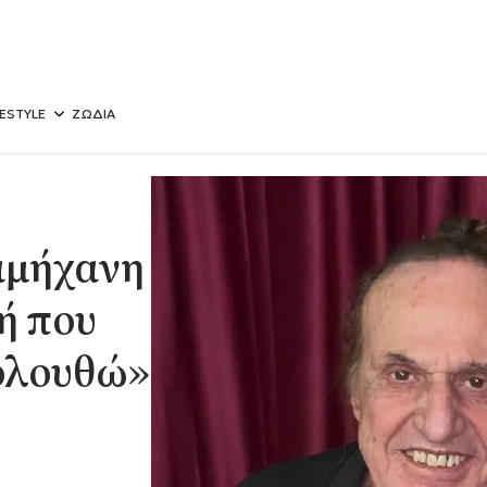
FESTYLE
ΖΩΔΙΑ
αμήχανη
ή που
κολουθώ»