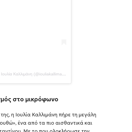
Η δημοσίευση κοινοποιήθηκε από το χρήστη Ιουλία Καλλιμάνη (@iouliakallimani_official)
σμός στο μικρόφωνο
της, η Ιουλία Καλλιμάνη πήρε τη μεγάλη
ουθώ», ένα από τα πιο αισθαντικά και
αντίνου. Με το που ολοκλήρωσε την