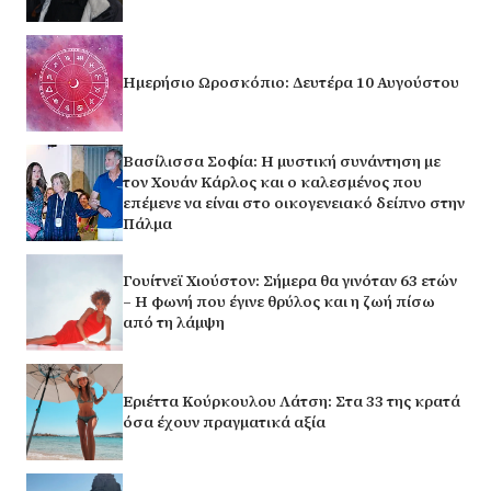
Ημερήσιο Ωροσκόπιο: Δευτέρα 10 Αυγούστου
Βασίλισσα Σοφία: H μυστική συνάντηση με
τον Χουάν Κάρλος και ο καλεσμένος που
επέμενε να είναι στο οικογενειακό δείπνο στην
Πάλμα
Γουίτνεϊ Χιούστον: Σήμερα θα γινόταν 63 ετών
– Η φωνή που έγινε θρύλος και η ζωή πίσω
από τη λάμψη
Εριέττα Κούρκουλου Λάτση: Στα 33 της κρατά
όσα έχουν πραγματικά αξία