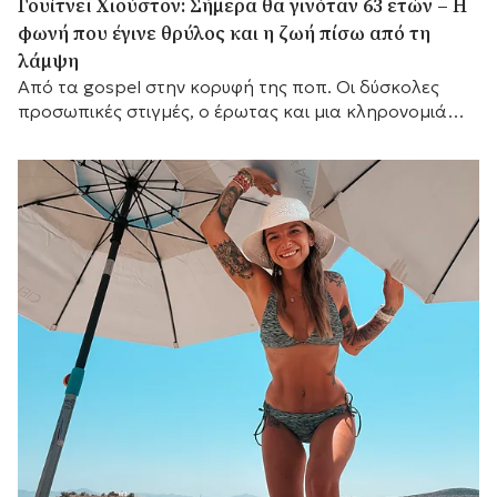
Γουίτνεϊ Χιούστον: Σήμερα θα γινόταν 63 ετών – Η
φωνή που έγινε θρύλος και η ζωή πίσω από τη
λάμψη
Από τα gospel στην κορυφή της ποπ. Οι δύσκολες
προσωπικές στιγμές, ο έρωτας και μια κληρονομιά
που παραμένει ζωντανή