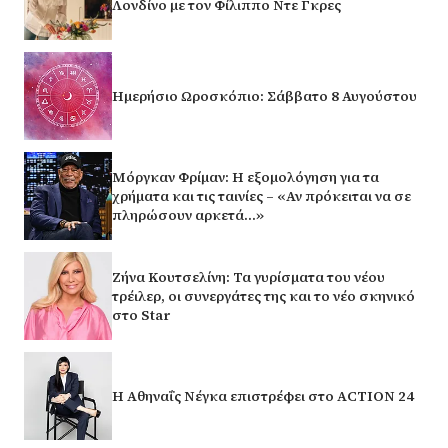
Λονδίνο με τον Φίλιππο Ντε Γκρες
Ημερήσιο Ωροσκόπιο: Σάββατο 8 Αυγούστου
Μόργκαν Φρίμαν: Η εξομολόγηση για τα
χρήματα και τις ταινίες – «Αν πρόκειται να σε
πληρώσουν αρκετά…»
Ζήνα Κουτσελίνη: Τα γυρίσματα του νέου
τρέιλερ, οι συνεργάτες της και το νέο σκηνικό
στο Star
Η Αθηναΐς Νέγκα επιστρέφει στο ACTION 24