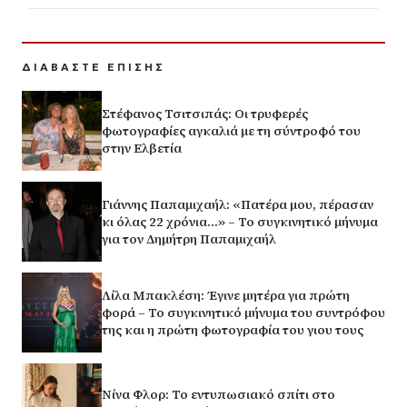
ΔΙΑΒΑΣΤΕ ΕΠΙΣΗΣ
Στέφανος Τσιτσιπάς: Οι τρυφερές
φωτογραφίες αγκαλιά με τη σύντροφό του
στην Ελβετία
Γιάννης Παπαμιχαήλ: «Πατέρα μου, πέρασαν
κι όλας 22 χρόνια…» – Το συγκινητικό μήνυμα
για τον Δημήτρη Παπαμιχαήλ
Λίλα Μπακλέση: Έγινε μητέρα για πρώτη
φορά – Το συγκινητικό μήνυμα του συντρόφου
της και η πρώτη φωτογραφία του γιου τους
Νίνα Φλορ: Το εντυπωσιακό σπίτι στο