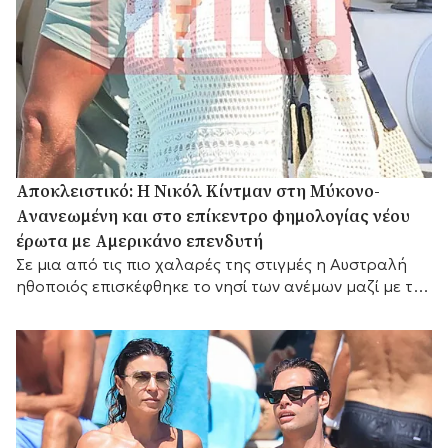
Αποκλειστικό: Η Νικόλ Κίντμαν στη Μύκονο-
Aνανεωμένη και στο επίκεντρο φημολογίας νέου
έρωτα με Αμερικάνο επενδυτή
Σε μια από τις πιο χαλαρές της στιγμές η Αυστραλή
ηθοποιός επισκέφθηκε το νησί των ανέμων μαζί με τη
Ζόε Σαλντάνα και τον σύζυγο αυτής, τον Ιταλό
καλλιτέχνη Μάρκο Περέγκο.