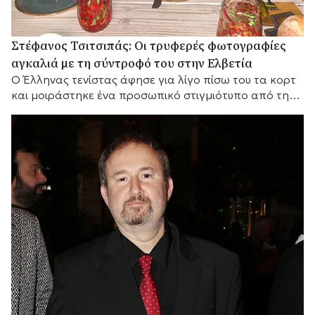
Στέφανος Τσιτσιπάς: Οι τρυφερές φωτογραφίες
αγκαλιά με τη σύντροφό του στην Ελβετία
Ο Έλληνας τενίστας άφησε για λίγο πίσω του τα κορτ
και μοιράστηκε ένα προσωπικό στιγμιότυπο από την
απόδρασή του στα ελβετικά βουνά