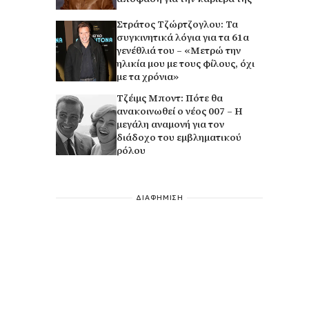
Στράτος Τζώρτζογλου: Τα
συγκινητικά λόγια για τα 61α
γενέθλιά του – «Μετρώ την
ηλικία μου με τους φίλους, όχι
με τα χρόνια»
Τζέιμς Μποντ: Πότε θα
ανακοινωθεί ο νέος 007 – Η
μεγάλη αναμονή για τον
διάδοχο του εμβληματικού
ρόλου
ΔΙΑΦΗΜΙΣΗ