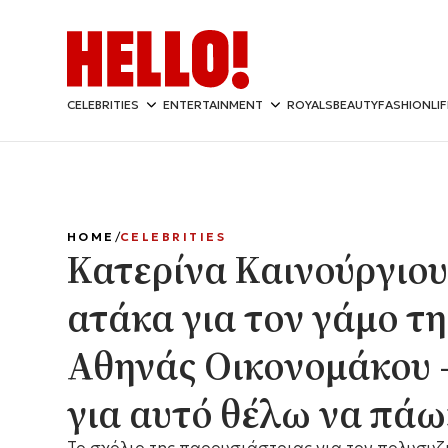
CELEBRITIES
ENTERTAINMENT
ROYALS
BEAUTY
FASHION
LI
HOME
CELEBRITIES
Κατερίνα Καινούργιου
ατάκα για τον γάμο τη
Αθηνάς Οικονομάκου 
για αυτό θέλω να πάω