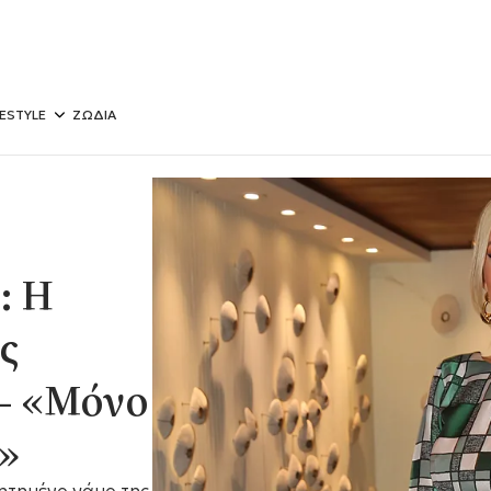
FESTYLE
ΖΩΔΙΑ
: Η
ς
– «Μόνο
»