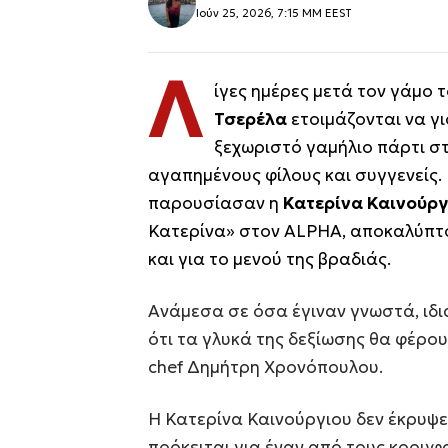
Ιούν 25, 2026, 7:15 ΜΜ EEST
Λ
ίγες ημέρες μετά τον γάμο τ
Τσερέλα
ετοιμάζονται να γ
ξεχωριστό γαμήλιο πάρτι σ
αγαπημένους φίλους και συγγενείς.
παρουσίασαν η
Κατερίνα Καινούρ
Κατερίνα» στον ALPHA, αποκαλύπτο
και για το μενού της βραδιάς.
Ανάμεσα σε όσα έγιναν γνωστά, ιδ
ότι τα γλυκά της δεξίωσης θα φέρο
chef Δημήτρη Χρονόπουλου.
Η Κατερίνα Καινούργιου δεν έκρυψε
πρόκειται για έναν από τους κορυφ