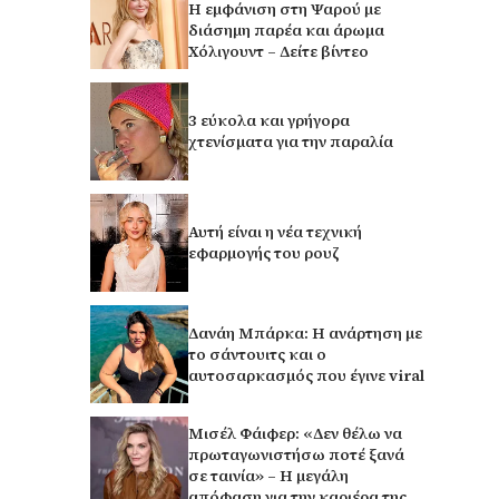
Η εμφάνιση στη Ψαρού με
διάσημη παρέα και άρωμα
Χόλιγουντ – Δείτε βίντεο
3 εύκολα και γρήγορα
χτενίσματα για την παραλία
Αυτή είναι η νέα τεχνική
εφαρμογής του ρουζ
Δανάη Μπάρκα: Η ανάρτηση με
το σάντουιτς και ο
αυτοσαρκασμός που έγινε viral
Μισέλ Φάιφερ: «Δεν θέλω να
πρωταγωνιστήσω ποτέ ξανά
σε ταινία» – Η μεγάλη
απόφαση για την καριέρα της