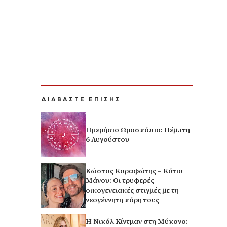
ΔΙΑΒΑΣΤΕ ΕΠΙΣΗΣ
Ημερήσιο Ωροσκόπιο: Πέμπτη
6 Αυγούστου
Κώστας Καραφώτης – Κάτια
Μάνου: Οι τρυφερές
οικογενειακές στιγμές με τη
νεογέννητη κόρη τους
H Νικόλ Κίντμαν στη Μύκονο: