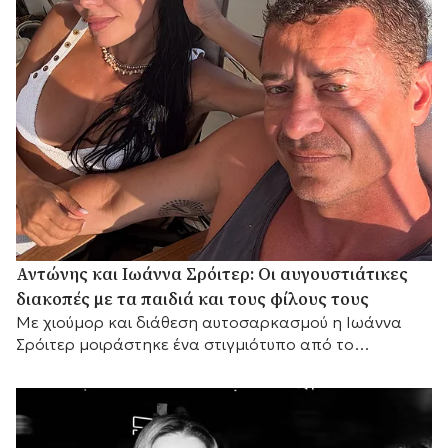
Αντώνης και Ιωάννα Σρόιτερ: Οι αυγουστιάτικες
διακοπές με τα παιδιά και τους φίλους τους
Με χιούμορ και διάθεση αυτοσαρκασμού η Ιωάννα
Σρόιτερ μοιράστηκε ένα στιγμιότυπο από το
καλοκαίρι της, αποκαλύπτοντας με τον δικό της
τρόπο τη σχέση του ζευγαριού