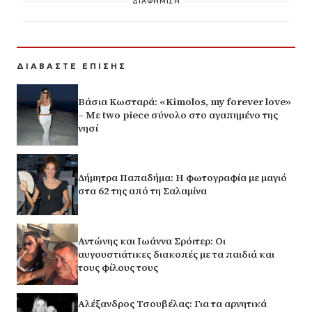
ΔΙΑΦΗΜΙΣΗ
ΔΙΑΒΑΣΤΕ ΕΠΙΣΗΣ
Βάσια Κωσταρά: «Kimolos, my forever love»
– Με two piece σύνολο στο αγαπημένο της
νησί
Δήμητρα Παπαδήμα: Η φωτογραφία με μαγιό
στα 62 της από τη Σαλαμίνα
Αντώνης και Ιωάννα Σρόιτερ: Οι
αυγουστιάτικες διακοπές με τα παιδιά και
τους φίλους τους
Αλέξανδρος Τσουβέλας: Για τα αρνητικά