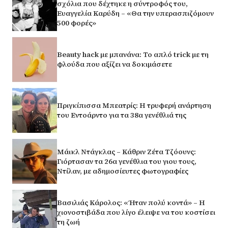
σχόλια που δέχτηκε η σύντροφός του,
Ευαγγελία Καρύδη – «Θα την υπερασπιζόμουν
500 φορές»
Beauty hack με μπανάνα: Το απλό trick με τη
φλούδα που αξίζει να δοκιμάσετε
Πριγκίπισσα Μπεατρίς: Η τρυφερή ανάρτηση
του Εντοάρντο για τα 38α γενέθλιά της
Μάικλ Ντάγκλας – Κάθριν Ζέτα Τζόουνς:
Γιόρτασαν τα 26α γενέθλια του γιου τους,
Ντίλαν, με αδημοσίευτες φωτογραφίες
Βασιλιάς Κάρολος: «Ήταν πολύ κοντά» – Η
χιονοστιβάδα που λίγο έλειψε να του κοστίσει
τη ζωή