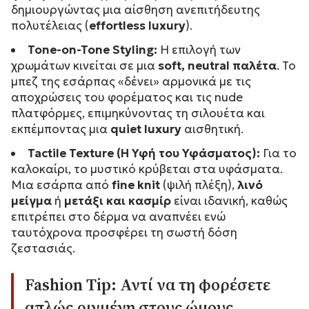
δημιουργώντας μια αίσθηση ανεπιτήδευτης
πολυτέλειας (
effortless luxury
).
Tone-on-Tone Styling:
Η επιλογή των
χρωμάτων κινείται σε μια
soft, neutral παλέτα
. Το
μπεζ της εσάρπας «δένει» αρμονικά με τις
αποχρώσεις του φορέματος και τις nude
πλατφόρμες, επιμηκύνοντας τη σιλουέτα και
εκπέμποντας μια
quiet luxury
αισθητική.
Tactile Texture (Η Υφή του Υφάσματος):
Για το
καλοκαίρι, το μυστικό κρύβεται στα υφάσματα.
Μια εσάρπα από
fine knit
(ψιλή πλέξη),
λινό
μείγμα
ή
μετάξι και κασμίρ
είναι ιδανική, καθώς
επιτρέπει στο δέρμα να αναπνέει ενώ
ταυτόχρονα προσφέρει τη σωστή δόση
ζεστασιάς.
Fashion Tip:
Αντί να τη φορέσετε
απλώς ριγμένη στους ώμους,