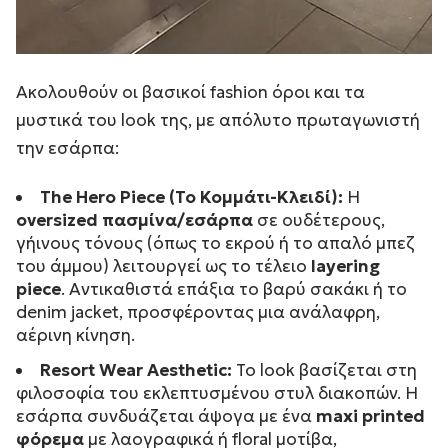
Ακολουθούν οι βασικοί fashion όροι και τα
μυστικά του look της, με απόλυτο πρωταγωνιστή
την εσάρπα:
The Hero Piece (Το Κομμάτι-Κλειδί):
Η
oversized πασμίνα/εσάρπα
σε ουδέτερους,
γήινους τόνους (όπως το εκρού ή το απαλό μπεζ
του άμμου) λειτουργεί ως το τέλειο
layering
piece
. Αντικαθιστά επάξια το βαρύ σακάκι ή το
denim jacket, προσφέροντας μια ανάλαφρη,
αέρινη κίνηση.
Resort Wear Aesthetic:
Το look βασίζεται στη
φιλοσοφία του εκλεπτυσμένου στυλ διακοπών. Η
εσάρπα συνδυάζεται άψογα με ένα
maxi printed
φόρεμα
με λαογραφικά ή floral μοτίβα,