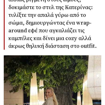
δοκιμάστε το στυλ της Κατερίνας:
τυλίξτε την απαλά γύρω από το
σώμα, δημιουργώντας ένα
wrap-
around εφέ
που αγκαλιάζει τις
καμπύλες και δίνει μια cozy αλλά
άκρως θηλυκή διάσταση στο outfit.