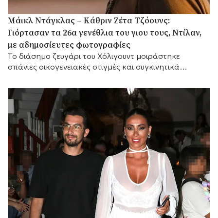
Μάικλ Ντάγκλας – Κάθριν Ζέτα Τζόουνς:
Γιόρτασαν τα 26α γενέθλια του γιου τους, Ντίλαν,
με αδημοσίευτες φωτογραφίες
Το διάσημο ζευγάρι του Χόλιγουντ μοιράστηκε
σπάνιες οικογενειακές στιγμές και συγκινητικά
αισθήματα, με τη μικρή του αδελφή Κάρις να
προσθέτει τις δικές της θερμές ευχές.