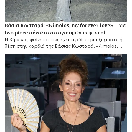
Βάσια Κωσταρά: «Kimolos, my forever love» – Με
two piece σύνολο στο αγαπημένο της νησί
Η Κίμωλος φαίνεται πως έχει κερδίσει μια ξεχωριστή
θέση στην καρδιά της Βάσιας Κωσταρά. «Kimolos, my
forever love», έγραψε η σχεδιάστρια μόδας...