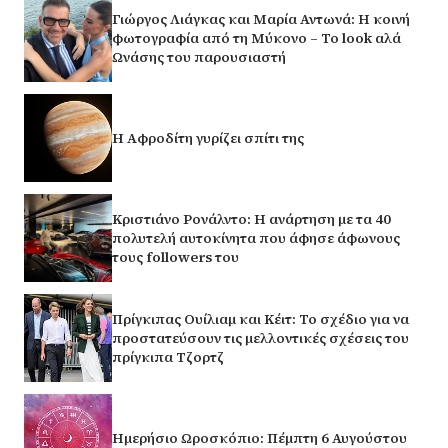
Γιώργος Λιάγκας και Μαρία Αντωνά: Η κοινή
φωτογραφία από τη Μύκονο – Το look αλά
Ωνάσης του παρουσιαστή
H Αφροδίτη γυρίζει σπίτι της
Κριστιάνο Ρονάλντο: Η ανάρτηση με τα 40
πολυτελή αυτοκίνητα που άφησε άφωνους
τους followers του
Πρίγκιπας Ουίλιαμ και Κέιτ: Το σχέδιο για να
προστατεύσουν τις μελλοντικές σχέσεις του
πρίγκιπα Τζορτζ
Ημερήσιο Ωροσκόπιο: Πέμπτη 6 Αυγούστου