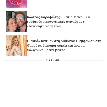
Κώστας Καραφώτης – Κάτια Μάνου: Οι
τρυφερές οικογενειακές στιγμές με τη
νεογέννητη κόρη τους
H Νικόλ Κίντμαν στη Μύκονο: Η εμφάνιση στη
Ψαρού με διάσημη παρέα και άρωμα
Χόλιγουντ – Δείτε βίντεο
ΔΙΑΦΗΜΙΣΗ