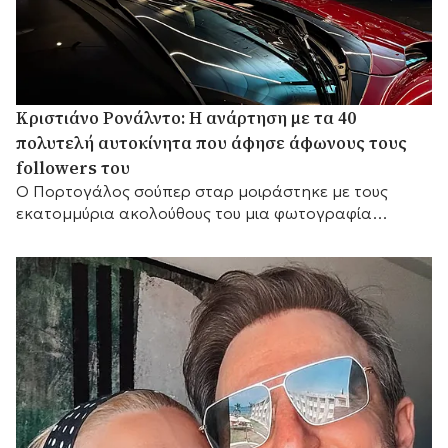
Κριστιάνο Ρονάλντο: Η ανάρτηση με τα 40
πολυτελή αυτοκίνητα που άφησε άφωνους τους
followers του
Ο Πορτογάλος σούπερ σταρ μοιράστηκε με τους
εκατομμύρια ακολούθους του μια φωτογραφία
μπροστά σε μέρος της εντυπωσιακής συλλογής του, η
οποία περιλαμβάνει Ferrari, Bugatti, McLaren και
Mercedes, γράφοντας χαρακτηριστικά: «Τα παιχνίδια
μου».