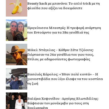
Beauty hack με μπανάνα: Το απλό trick με τη
φλούδα που αξίζει να δοκιμάσετε
Πριγκίπισσα Μπεατρίς: Η τρυφερή ανάρτηση
του Εντοάρντο για τα 38α γενέθλιά της
Μάικλ Ντάγκλας – Κάθριν Ζέτα Τζόουνς:
Γιόρτασαν τα 26α γενέθλια του γιου τους,
Ντίλαν, με αδημοσίευτες φωτογραφίες
Βασιλιάς Κάρολος: «Ήταν πολύ κοντά» – Η
χιονοστιβάδα που λίγο έλειψε να του κοστίσει
τη ζωή
Βαλέρια Χοψονίδου -Αργύρης Βλωτιδέλλης:
Βάφτισαν τον μονάκριβο γιο τους στη
Βουλιαγμένη