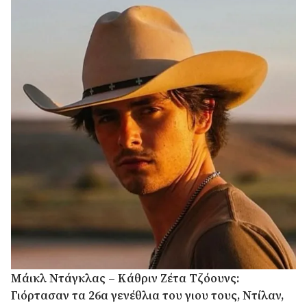
Μάικλ Ντάγκλας – Κάθριν Ζέτα Τζόουνς:
Γιόρτασαν τα 26α γενέθλια του γιου τους, Ντίλαν,