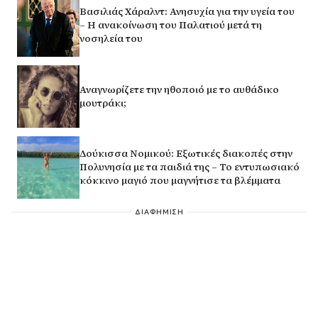
Βασιλιάς Χάραλντ: Ανησυχία για την υγεία του
– Η ανακοίνωση του Παλατιού μετά τη
νοσηλεία του
Αναγνωρίζετε την ηθοποιό με το αυθάδικο
μουτράκι;
Δούκισσα Νομικού: Εξωτικές διακοπές στην
Πολυνησία με τα παιδιά της – Το εντυπωσιακό
κόκκινο μαγιό που μαγνήτισε τα βλέμματα
ΔΙΑΦΗΜΙΣΗ