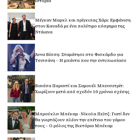
ιστορία
Μέγκαν Μαρκλ και πρίγκιπας Χάρι: Εμφάνιση
στον Καναδά με ένα πολύτιμο κόσμημα της
Ντάιανα
Άννα Βίσση: Σταμάτησε στο Φισκάρδο για
Τσιτσάνη – Η μπάντα που την εντυπωσίασε
Βανέσα Παραντί και Σαμουέλ Μπενσετρίτ:
Χωρίζουν μετά από σχεδόν 10 χρόνια σχέσης
Μπρούκλιν Μπέκαμ -Νίκολα Πελτζ: Γιατί δεν
θα γιορτάζουν πλέον την επέτειο του γάμου
τους – Ο ρόλος της Βικτόρια Μπέκαμ