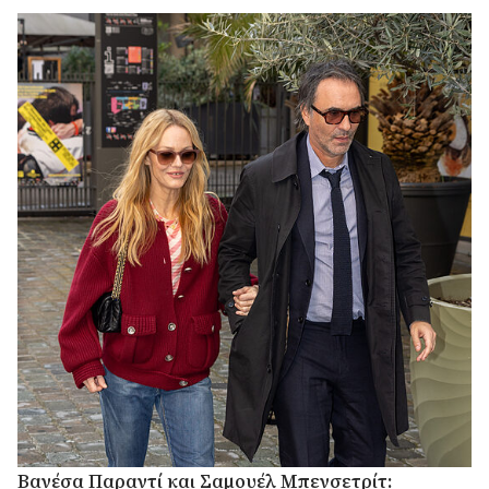
Βανέσα Παραντί και Σαμουέλ Μπενσετρίτ: