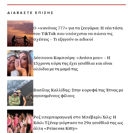
ΔΙΑΒΑΣΤΕ ΕΠΙΣΗΣ
Ο «κανόνας 777» για τα ζευγάρια: Η νέα τάση
του TikTok που υπόσχεται να σώσει τις
σχέσεις – Τι εξηγούν οι ειδικοί
Δέσποινα Καμπούρη: «Ανάσα μου» – Η
15χρονη κόρη της έχει γενέθλια και είναι
ολόιδια με τη μαμά της
Βασίλης Καλλίδης: Στην κορυφή της Έτνας με
αγαπημένους φίλους
Ροζ υπερπαραγωγή στο Μπέβερλι Χιλς: Η
Κάιλι Τζένερ γιόρτασε τα 29α γενέθλιά της ως
άλλη «Princess Kitty»