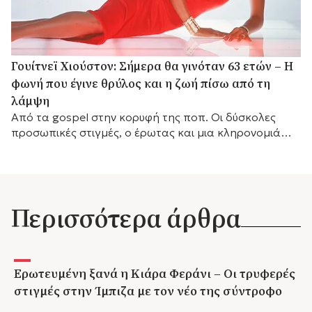
Γουίτνεϊ Χιούστον: Σήμερα θα γινόταν 63 ετών – Η
φωνή που έγινε θρύλος και η ζωή πίσω από τη
λάμψη
Από τα gospel στην κορυφή της ποπ. Οι δύσκολες
προσωπικές στιγμές, ο έρωτας και μια κληρονομιά
που παραμένει ζωντανή
Περισσότερα άρθρα
Ερωτευμένη ξανά η Κιάρα Φεράνι – Οι τρυφερές
στιγμές στην Ίμπιζα με τον νέο της σύντροφο