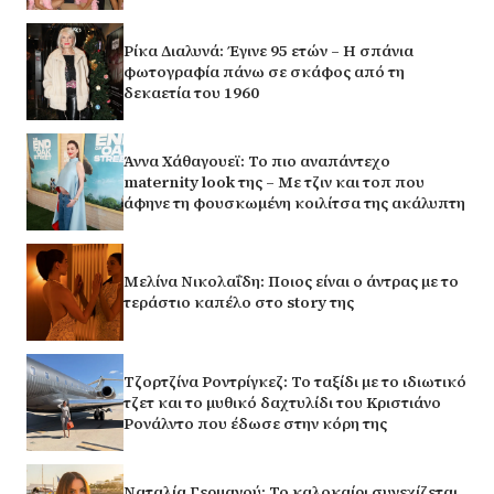
Ρίκα Διαλυνά: Έγινε 95 ετών – Η σπάνια
φωτογραφία πάνω σε σκάφος από τη
δεκαετία του 1960
Άννα Χάθαγουεϊ: Το πιο αναπάντεχο
maternity look της – Με τζιν και τοπ που
άφηνε τη φουσκωμένη κοιλίτσα της ακάλυπτη
Μελίνα Νικολαΐδη: Ποιος είναι ο άντρας με το
τεράστιο καπέλο στο story της
Τζορτζίνα Ροντρίγκεζ: Το ταξίδι με το ιδιωτικό
τζετ και το μυθικό δαχτυλίδι του Κριστιάνο
Ρονάλντο που έδωσε στην κόρη της
Ναταλία Γερμανού: Το καλοκαίρι συνεχίζεται