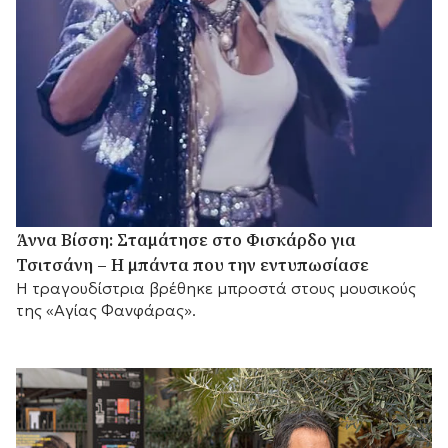
Άννα Βίσση: Σταμάτησε στο Φισκάρδο για
Τσιτσάνη – Η μπάντα που την εντυπωσίασε
Η τραγουδίστρια βρέθηκε μπροστά στους μουσικούς
της «Αγίας Φανφάρας».