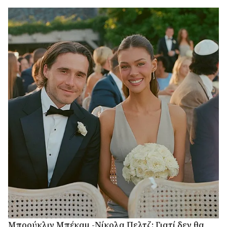
Μπρούκλιν Μπέκαμ -Νίκολα Πελτζ: Γιατί δεν θα