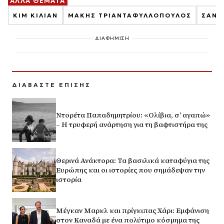
ΑΛΛΑ ΘΕΜΑΤΑ
ΚΙΜ ΚΙΛΙΑΝ
ΜΑΚΗΣ ΤΡΙΑΝΤΑΦΥΛΛΟΠΟΥΛΟΣ
ΣΑΝΤ
ΔΙΑΦΗΜΙΣΗ
ΔΙΑΒΑΣΤΕ ΕΠΙΣΗΣ
Ντορέτα Παπαδημητρίου: «Ολίβια, σ’ αγαπώ»
– Η τρυφερή ανάρτηση για τη βαφτιστήρα της
Θερινά Ανάκτορα: Τα βασιλικά καταφύγια της
Ευρώπης και οι ιστορίες που σημάδεψαν την
ιστορία
Μέγκαν Μαρκλ και πρίγκιπας Χάρι: Εμφάνιση
στον Καναδά με ένα πολύτιμο κόσμημα της