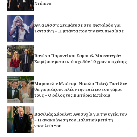
Ντάιανα
Άννα Βίσση: Σταμάτησε στο Φισκάρδο για
Τσιτσάνη – Η μπάντα που την εντυπωσίασε
Βανέσα Παραντί και Σαμουέλ Μπενσετρίτ:
Χωρίζουν μετά από σχεδόν 10 χρόνια σχέσης
Μπρούκλιν Μπέκαμ -Νίκολα Πελτζ: Γιατί δεν
θα γιορτάζουν πλέον την επέτειο του γάμου
τους – Ο ρόλος της Βικτόρια Μπέκαμ
Βασιλιάς Χάραλντ: Ανησυχία για την υγεία του
– Η ανακοίνωση του Παλατιού μετά τη
νοσηλεία του