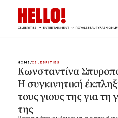
CELEBRITIES
ENTERTAINMENT
ROYALS
BEAUTY
FASHION
LI
HOME
CELEBRITIES
Κωνσταντίνα Σπυροπ
Η συγκινητική έκπληξ
τους γιους της για τη 
της