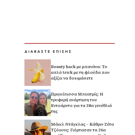
ΔΙΑΒΑΣΤΕ ΕΠΙΣΗΣ
Beauty hack με μπανάνα: Το
απλό trick με τη φλούδα που
αξίζει να δοκιμάσετε
Πριγκίπισσα Μπεατρίς: Η
τρυφερή ανάρτηση του
Εντοάρντο για τα 38α γενέθλιά
της
Μάικλ Ντάγκλας – Κάθριν Ζέτα
Τζόουνς: Γιόρτασαν τα 26α