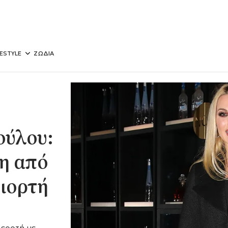
FESTYLE
ΖΩΔΙΑ
ούλου:
η από
γιορτή