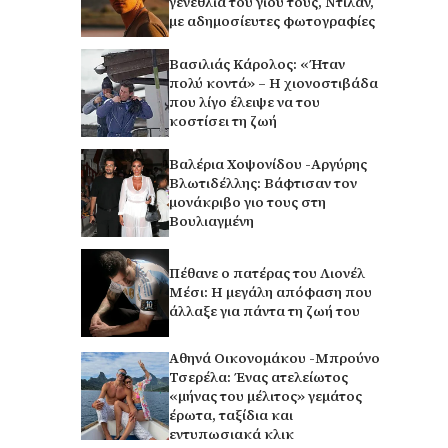
γενέθλια του γιου τους, Ντίλαν,
με αδημοσίευτες φωτογραφίες
Βασιλιάς Κάρολος: «Ήταν
πολύ κοντά» – Η χιονοστιβάδα
που λίγο έλειψε να του
κοστίσει τη ζωή
Βαλέρια Χοψονίδου -Αργύρης
Βλωτιδέλλης: Βάφτισαν τον
μονάκριβο γιο τους στη
Βουλιαγμένη
Πέθανε ο πατέρας του Λιονέλ
Μέσι: Η μεγάλη απόφαση που
άλλαξε για πάντα τη ζωή του
Αθηνά Οικονομάκου -Μπρούνο
Τσερέλα: Ένας ατελείωτος
«μήνας του μέλιτος» γεμάτος
έρωτα, ταξίδια και
εντυπωσιακά κλικ