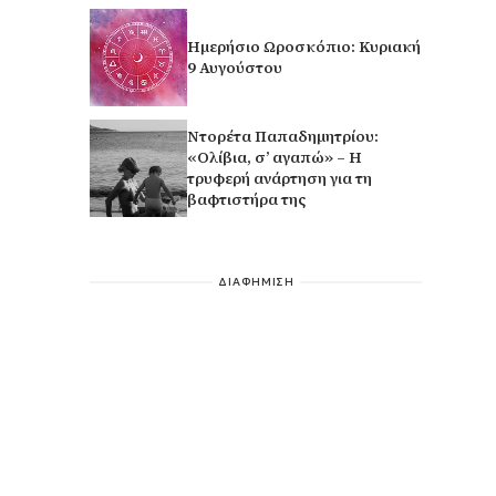
Ημερήσιο Ωροσκόπιο: Κυριακή
9 Αυγούστου
Ντορέτα Παπαδημητρίου:
«Ολίβια, σ’ αγαπώ» – Η
τρυφερή ανάρτηση για τη
βαφτιστήρα της
ΔΙΑΦΗΜΙΣΗ