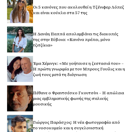
Οι 5 κανόνες που ακολουθεί η Τζένιφερ Λόπεζ
και είναι κούκλα στα 57 της
Η Δανάη Παππά απολαμβάνει τις διακοπές
της στην Εύβοια: «Κανένα πρέπει, μόνο
τζιτζίκια»
Έμα Χέμινγκ: «Με γοήτευσε η ζεστασιά του» –
Η πρώτη γνωριμία με τον Μπρους Γουίλις και η
ζωή τους μετά τη διάγνωση
Πέθανε ο Φραντσέσκο Γκουτσίνι – Η απώλεια
μιας εμβληματικής φωνής της ιταλικής
μουσικής
Γιώργος Παράσχος: Η νέα φωτογραφία από
το νοσοκομείο και η συγκλονιστική