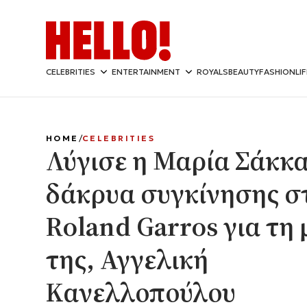
CELEBRITIES
ENTERTAINMENT
ROYALS
BEAUTY
FASHION
LI
HOME
CELEBRITIES
Λύγισε η Μαρία Σάκκα
δάκρυα συγκίνησης σ
Roland Garros για τη
της, Αγγελική
Κανελλοπούλου