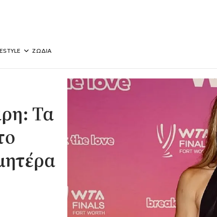
FESTYLE
ΖΩΔΙΑ
ρη: Τα
το
 μητέρα