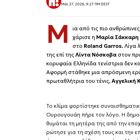
Μάι 27, 2026, 9:27 ΠΜ EEST
Μ
ια από τις πιο ανθρώπινες
χάρισε η
Μαρία Σάκκαρη
στο
Roland Garros.
Λίγα λ
της επί της
Λίντα Νόσκοβα
στον πρ
κορυφαία Ελληνίδα τενίστρια δεν κ
Αφορμή στάθηκε μια απρόσμενη ερώ
πρωταθλήτρια του τένις,
Αγγελική 
Το κλίμα φορτίστηκε συναισθηματι
Ουρουγουάη πήρε τον λόγο. Η δημ
θυμάται τη μητέρα της από την εποχ
ρώτησε για τη σχέση τους και την ε