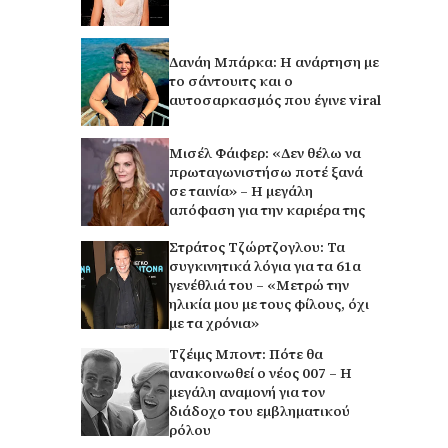
Δανάη Μπάρκα: Η ανάρτηση με
το σάντουιτς και ο
αυτοσαρκασμός που έγινε viral
Μισέλ Φάιφερ: «Δεν θέλω να
πρωταγωνιστήσω ποτέ ξανά
σε ταινία» – Η μεγάλη
απόφαση για την καριέρα της
Στράτος Τζώρτζογλου: Τα
συγκινητικά λόγια για τα 61α
γενέθλιά του – «Μετρώ την
ηλικία μου με τους φίλους, όχι
με τα χρόνια»
Τζέιμς Μποντ: Πότε θα
ανακοινωθεί ο νέος 007 – Η
μεγάλη αναμονή για τον
διάδοχο του εμβληματικού
ρόλου