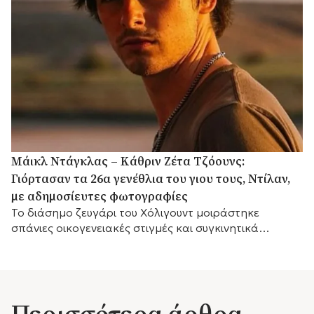
Μάικλ Ντάγκλας – Κάθριν Ζέτα Τζόουνς:
Γιόρτασαν τα 26α γενέθλια του γιου τους, Ντίλαν,
με αδημοσίευτες φωτογραφίες
Το διάσημο ζευγάρι του Χόλιγουντ μοιράστηκε
σπάνιες οικογενειακές στιγμές και συγκινητικά
αισθήματα, με τη μικρή του αδελφή Κάρις να
προσθέτει τις δικές της θερμές ευχές.
Περισσότερα άρθρα