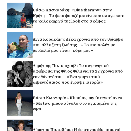
Βάσω Λασκαράκη: «Blue therapy» στην
Κρήτη – Το φωσφοριζέ μπικίνι που απογείωσε
το καλοκαιρινό της look στο σκάφος
Άννα Κορακάκη: Δέκα χρόνια από τον θρίαμβο
που άλλαξε τη ζωή της – «Το πιο πολύτιμο
μετάλλιό μου είναι η κόρη μου»
Δημήτρης Παπαμιχαήλ: Το συγκινητικό
αφιέρωμα της Φίνος Φιλμ για τα 22 χρόνια από
τον θάνατό του – «Ένα γοητευτικό
λεβεντόπαιδο που έγραψε ιστορία»
Βάσια Κωσταρά: «Kimolos, my forever love»
– Με two piece σύνολο στο αγαπημένο της
νησί
Δήμητρα Παπαδήμα: Η φωτογραφία με μαγιό