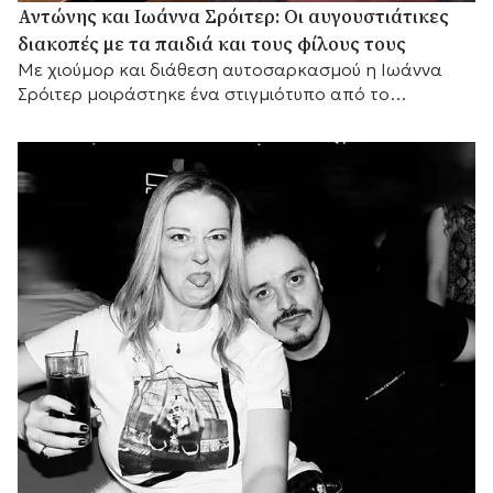
Αντώνης και Ιωάννα Σρόιτερ: Οι αυγουστιάτικες
διακοπές με τα παιδιά και τους φίλους τους
Με χιούμορ και διάθεση αυτοσαρκασμού η Ιωάννα
Σρόιτερ μοιράστηκε ένα στιγμιότυπο από το
καλοκαίρι της, αποκαλύπτοντας με τον δικό της
τρόπο τη σχέση του ζευγαριού