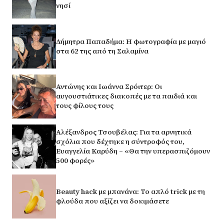
νησί
Δήμητρα Παπαδήμα: Η φωτογραφία με μαγιό
στα 62 της από τη Σαλαμίνα
Αντώνης και Ιωάννα Σρόιτερ: Οι
αυγουστιάτικες διακοπές με τα παιδιά και
τους φίλους τους
Αλέξανδρος Τσουβέλας: Για τα αρνητικά
σχόλια που δέχτηκε η σύντροφός του,
Ευαγγελία Καρύδη – «Θα την υπερασπιζόμουν
500 φορές»
Beauty hack με μπανάνα: Το απλό trick με τη
φλούδα που αξίζει να δοκιμάσετε