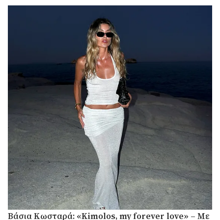
Βάσια Κωσταρά: «Kimolos, my forever love» – Με