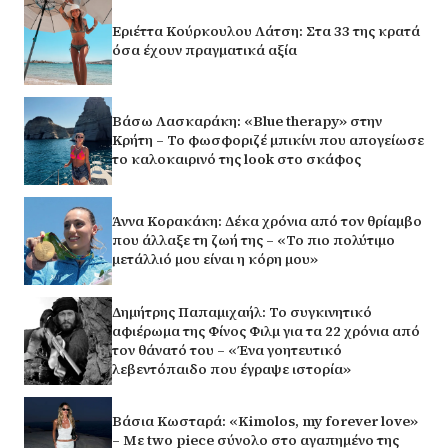
Εριέττα Κούρκουλου Λάτση: Στα 33 της κρατά
όσα έχουν πραγματικά αξία
Βάσω Λασκαράκη: «Blue therapy» στην
Κρήτη – Το φωσφοριζέ μπικίνι που απογείωσε
το καλοκαιρινό της look στο σκάφος
Άννα Κορακάκη: Δέκα χρόνια από τον θρίαμβο
που άλλαξε τη ζωή της – «Το πιο πολύτιμο
μετάλλιό μου είναι η κόρη μου»
Δημήτρης Παπαμιχαήλ: Το συγκινητικό
αφιέρωμα της Φίνος Φιλμ για τα 22 χρόνια από
τον θάνατό του – «Ένα γοητευτικό
λεβεντόπαιδο που έγραψε ιστορία»
Βάσια Κωσταρά: «Kimolos, my forever love»
– Με two piece σύνολο στο αγαπημένο της