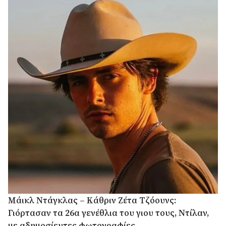
Μάικλ Ντάγκλας – Κάθριν Ζέτα Τζόουνς:
Γιόρτασαν τα 26α γενέθλια του γιου τους, Ντίλαν,
με αδημοσίευτες φωτογραφίες