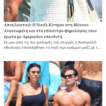
Αποκλειστικό: Η Νικόλ Κίντμαν στη Μύκονο-
Aνανεωμένη και στο επίκεντρο φημολογίας νέου
έρωτα με Αμερικάνο επενδυτή
Σε μια από τις πιο χαλαρές της στιγμές η Αυστραλή
ηθοποιός επισκέφθηκε το νησί των ανέμων μαζί με τη
Ζόε Σαλντάνα και τον σύζυγο αυτής, τον Ιταλό
καλλιτέχνη Μάρκο Περέγκο.