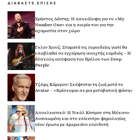
ΔΙΑΒΑΣΤΕ ΕΠΙΣΗΣ
Χρήστος Δάντης: Η αποκάλυψη για το «My
Number One» και η πικρία του για την
αχαριστία στον χώρο
Γκλεν Χιουζ: Σταματά τις περιοδείες γιατί θα
υποβληθεί σε εγχείρηση ανοιχτής καρδιάς – Η
δύσκολη απόφαση του θρύλου των Deep
Purple
Τζέιμς Κάμερον: Σκέφτεται τη ζωή μετά το
Avatar – «Βρίσκομαι σε μια μεταβατική φάση»
Αποκλειστικό: Η Νικόλ Κίντμαν στη Μύκονο-
Aνανεωμένη και στο επίκεντρο φημολογίας
νέου έρωτα με Αμερικάνο επενδυτή