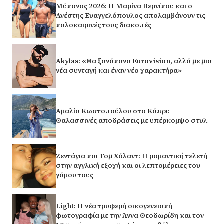
Μύκονος 2026: Η Μαρίνα Βερνίκου και ο
Ανέστης Ευαγγελόπουλος απολαμβάνουν τις
καλοκαιρινές τους διακοπές
Akylas: «Θα ξανάκανα Eurovision, αλλά με μια
νέα συνταγή και έναν νέο χαρακτήρα»
Αμαλία Κωστοπούλου στο Κάπρι:
Θαλασσινές αποδράσεις με υπέρκομψο στυλ
Ζεντάγια και Τομ Χόλαντ: Η ρομαντική τελετή
στην αγγλική εξοχή και οι λεπτομέρειες του
γάμου τους
Light: Η νέα τρυφερή οικογενειακή
φωτογραφία με την Άννα Θεοδωρίδη και τον