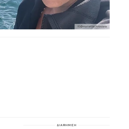
IG@mariettachrousala
ΔΙΑΦΗΜΙΣΗ