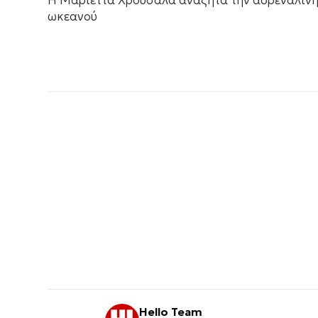
Η Μαριέττα Χρουσαλά αναζητά την αδρεναλίνη
ωκεανού
Hello Team