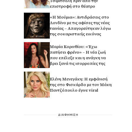
Τσιμιτσέλη πριν από την
επιστροφή στο θέατρο
«Η Μούμια»: Αντιδράσεις στο
Λονδίνο με τις αφίσες της νέας
ταινίας – Απαγορεύτηκαν λόγω
της σοκαριστικής εικόνας
Μαρία Κορινθίου: «Έχω
πατήσει φρένο» – Η νέα ζωή
που επέλεξε και η ανάγκη να
βρει ξανά τις ισορροπίες της
Ελένη Μενεγάκη: Η εμφάνισή
της στο Φισκάρδο με τον Μάκη
Παντζόπουλο έγινε viral
ΔΙΑΦΗΜΙΣΗ