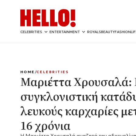
CELEBRITIES
ENTERTAINMENT
ROYALS
BEAUTY
FASHION
LI
HOME
CELEBRITIES
Μαριέττα Χρουσαλά:
συγκλονιστική κατάδ
λευκούς καρχαρίες με
16 χρόνια