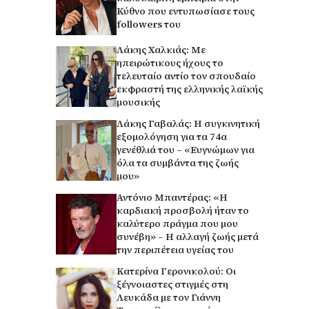
Κύθνο που εντυπωσίασε τους
followers του
Λάκης Χαλκιάς: Με
ηπειρώτικους ήχους το
τελευταίο αντίο τον σπουδαίο
εκφραστή της ελληνικής λαϊκής
μουσικής
Λάκης Γαβαλάς: Η συγκινητική
εξομολόγηση για τα 74α
γενέθλιά του – «Ευγνώμων για
όλα τα συμβάντα της ζωής
μου»
Αντόνιο Μπαντέρας: «Η
καρδιακή προσβολή ήταν το
καλύτερο πράγμα που μου
συνέβη» – Η αλλαγή ζωής μετά
την περιπέτεια υγείας του
Κατερίνα Γερονικολού: Οι
ξέγνοιαστες στιγμές στη
Λευκάδα με τον Γιάννη