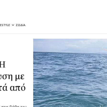
FESTYLE
ΖΩΔΙΑ
 Η
υση με
τά από