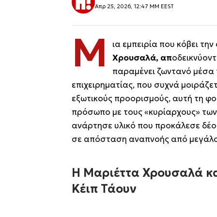
Απρ 25, 2026, 12:47 ΜΜ EEST
Μ
ια εμπειρία που κόβει την
Χρουσαλά, απ
οδεικνύοντ
παραμένει ζωντανό μέσα 
επιχειρηματίας, που συχνά μοιράζετ
εξωτικούς προορισμούς, αυτή τη φ
πρόσωπο με τους «κυρίαρχους» των
ανάρτησε υλικό που προκάλεσε δέος
σε απόσταση αναπνοής από μεγάλο
Η Μαριέττα Χρουσαλά κα
Κέιπ Τάουν