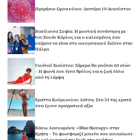
Ημερήσιο Ωροσκόπιο: Δευτέρα 10 Αυγούστου
Βασίλισσα Σοφία: H μυστική συνάντηση με
τον Χουάν Κάρλος και ο καλεσμένος που
επέμενε να είναι στο οικογενειακό δείπνο στην
Πάλμα
Γουίτνεϊ Χιούστον: Σήμερα θα γινόταν 63 ετών
– Η φωνή που έγινε θρύλος και η ζωή πίσω
από τη λάμψη
Εριέττα Κούρκουλου Λάτση: Στα 33 της κρατά
όσα έχουν πραγματικά αξία
Βάσω Λασκαράκη: «Blue therapy» στην
Κρήτη – Το φωσφοριζέ μπικίνι που απογείωσε
το καλοκαιρινό της look στο σκάφος