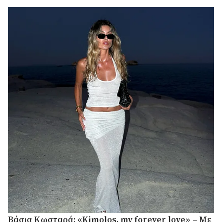
Βάσια Κωσταρά: «Kimolos, my forever love» – Με