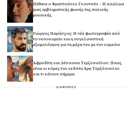
Πέθανε ο Φραντσέσκο Γκουτσίνι – Η απώλεια
μιας εμβληματικής φωνής της ιταλικής
μουσικής
Γιώργος Παράσχος: Η νέα φωτογραφία από
το νοσοκομείο και η συγκλονιστική
εξομολόγηση για τη μάχη του με τον καρκίνο
Αφροδίτη και Δέσποινα Τερζοπούλου: Ποιες
είναι οι κόρες του εκδότη Άρη Τερζόπουλου
και τι κάνουν σήμερα
ΔΙΑΦΗΜΙΣΗ