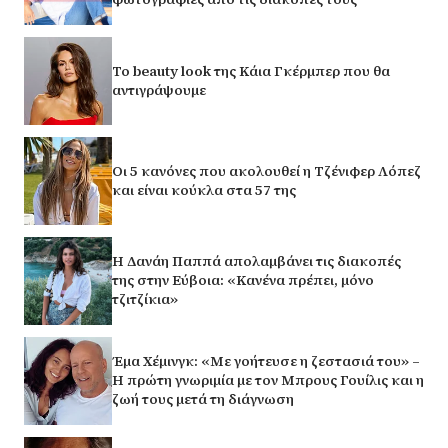
Το beauty look της Κάια Γκέρμπερ που θα
αντιγράψουμε
Οι 5 κανόνες που ακολουθεί η Τζένιφερ Λόπεζ
και είναι κούκλα στα 57 της
Η Δανάη Παππά απολαμβάνει τις διακοπές
της στην Εύβοια: «Κανένα πρέπει, μόνο
τζιτζίκια»
Έμα Χέμινγκ: «Με γοήτευσε η ζεστασιά του» –
Η πρώτη γνωριμία με τον Μπρους Γουίλις και η
ζωή τους μετά τη διάγνωση