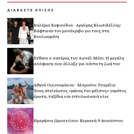
ΔΙΑΒΑΣΤΕ ΕΠΙΣΗΣ
Βαλέρια Χοψονίδου -Αργύρης Βλωτιδέλλης:
Βάφτισαν τον μονάκριβο γιο τους στη
Βουλιαγμένη
Πέθανε ο πατέρας του Λιονέλ Μέσι: Η μεγάλη
απόφαση που άλλαξε για πάντα τη ζωή του
Αθηνά Οικονομάκου -Μπρούνο Τσερέλα:
Ένας ατελείωτος «μήνας του μέλιτος» γεμάτος
έρωτα, ταξίδια και εντυπωσιακά κλικ
Ημερήσιο Ωροσκόπιο: Κυριακή 9 Αυγούστου