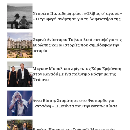
Ντορέτα Παπαδημητρίου: «Ολίβια, σ’ αγαπώ»
– Η τρυφερή ανάρτηση για τη βαφτιστήρα της
Θερινά Ανάκτορα: Τα βασιλικά καταφύγια της
Ευρώπης και οι ιστορίες που σημάδεψαν την
ιστορία
Μέγκαν Μαρκλ και πρίγκιπας Χάρι: Εμφάνιση
στον Καναδά με ένα πολύτιμο κόσμημα της
Ντάιανα
Άννα Βίσση: Σταμάτησε στο Φισκάρδο για
Τσιτσάνη – Η μπάντα που την εντυπωσίασε
Βανέσα Παραντί και Σαμουέλ Μπενσετρίτ: