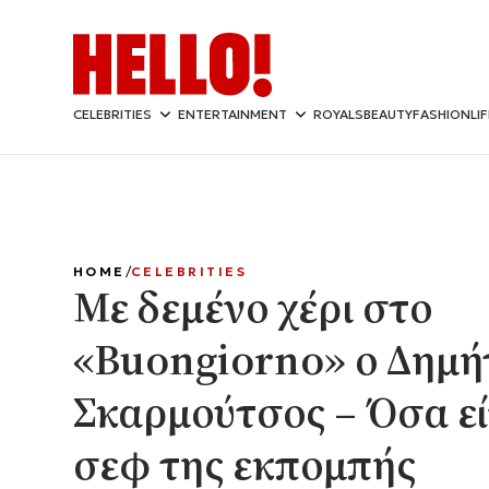
CELEBRITIES
ENTERTAINMENT
ROYALS
BEAUTY
FASHION
LI
HOME
CELEBRITIES
Με δεμένο χέρι στο
«Buongiorno» ο Δημή
Σκαρμούτσος – Όσα εί
σεφ της εκπομπής