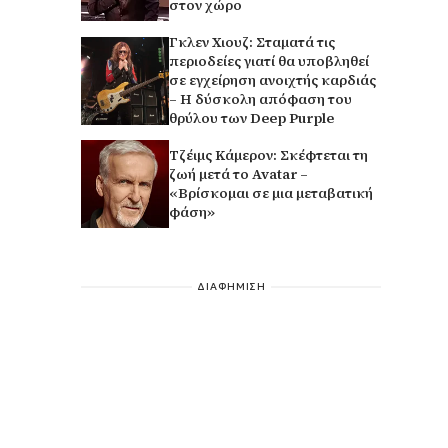
στον χώρο
Γκλεν Χιουζ: Σταματά τις
περιοδείες γιατί θα υποβληθεί
σε εγχείρηση ανοιχτής καρδιάς
– Η δύσκολη απόφαση του
θρύλου των Deep Purple
Τζέιμς Κάμερον: Σκέφτεται τη
ζωή μετά το Avatar –
«Βρίσκομαι σε μια μεταβατική
φάση»
ΔΙΑΦΗΜΙΣΗ