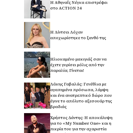
Η Αθηναΐς Νέγκα επιστρέφει
στο ACTION 24
Η Λίντσει Λόχαν
αποχωρίστηκε το ξανθό της
Ηλιοκαμένο μακιγιάζ σαν να
έχετε γυρίσει μόλις από την
παραλία; Γίνεται!
Λάκης Γαβαλάς: Γενέθλια με
αγαπημένα πρόσωπα, λάμψη
και ένα ανατρεπτικό δώρο που
έγινε το απόλυτο αξεσουάρ της
βραδιάς
Χρήστος Δάντης: Η αποκάλυψη
για το «My Number One» και η
πικρία του για την αχαριστία