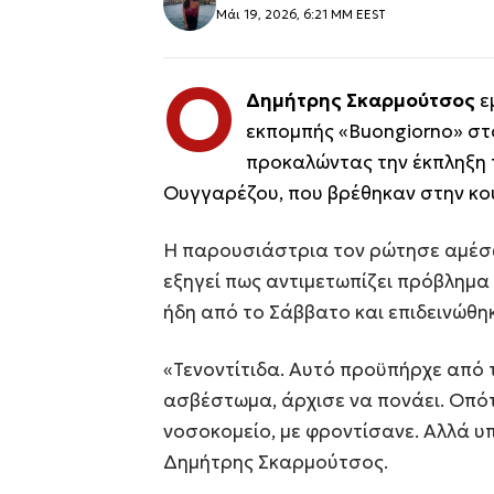
Μάι 19, 2026, 6:21 ΜΜ EEST
Ο
Δημήτρης Σκαρμούτσος
ε
εκπομπής «Buongiorno» στο
προκαλώντας την έκπληξη 
Ουγγαρέζου, που βρέθηκαν στην κου
Η παρουσιάστρια τον ρώτησε αμέσως
εξηγεί πως αντιμετωπίζει πρόβλημα 
ήδη από το Σάββατο και επιδεινώθηκ
«Τενοντίτιδα. Αυτό προϋπήρχε από 
ασβέστωμα, άρχισε να πονάει. Οπότ
νοσοκομείο, με φροντίσανε. Αλλά υ
Δημήτρης Σκαρμούτσος.