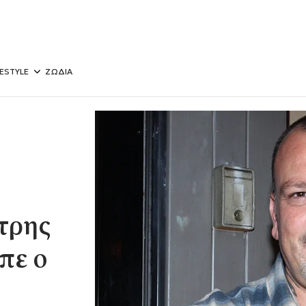
FESTYLE
ΖΩΔΙΑ
τρης
πε ο