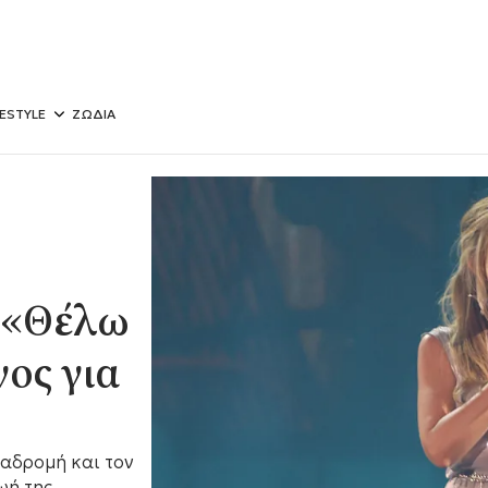
FESTYLE
ΖΩΔΙΑ
 «Θέλω
ος για
ιαδρομή και τον
ωή της.