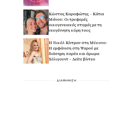
Κώστας Καραφώτης – Κάτια
Μάνου: Οι τρυφερές
οικογενειακές στιγμές με τη
νεογέννητη κόρη τους
H Νικόλ Κίντμαν στη Μύκονο:
Η εμφάνιση στη Ψαρού με
διάσημη παρέα και άρωμα
Χόλιγουντ – Δείτε βίντεο
ΔΙΑΦΗΜΙΣΗ