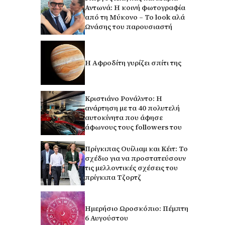
Αντωνά: Η κοινή φωτογραφία
από τη Μύκονο – Το look αλά
Ωνάσης του παρουσιαστή
H Αφροδίτη γυρίζει σπίτι της
Κριστιάνο Ρονάλντο: Η
ανάρτηση με τα 40 πολυτελή
αυτοκίνητα που άφησε
άφωνους τους followers του
Πρίγκιπας Ουίλιαμ και Κέιτ: Το
σχέδιο για να προστατεύσουν
τις μελλοντικές σχέσεις του
πρίγκιπα Τζορτζ
Ημερήσιο Ωροσκόπιο: Πέμπτη
6 Αυγούστου