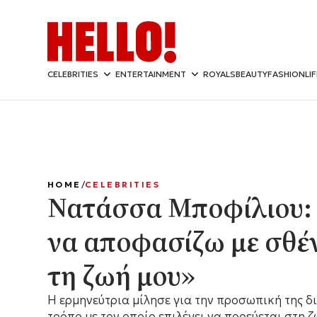
CELEBRITIES
ENTERTAINMENT
ROYALS
BEAUTY
FASHION
LI
HOME
CELEBRITIES
Νατάσσα Μποφίλιου:
να αποφασίζω με σθέν
τη ζωή μου»
Η ερμηνεύτρια μίλησε για την προσωπική της δ
τρόπο με τον οποίο επιλέγει να πορεύεται στη ζ