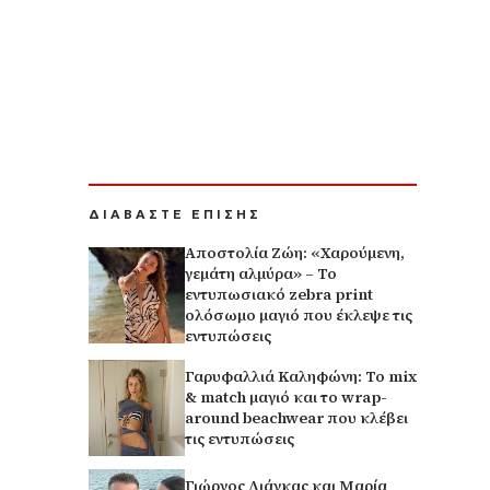
ΔΙΑΒΑΣΤΕ ΕΠΙΣΗΣ
Αποστολία Ζώη: «Χαρούμενη,
γεμάτη αλμύρα» – Το
εντυπωσιακό zebra print
ολόσωμο μαγιό που έκλεψε τις
εντυπώσεις
Γαρυφαλλιά Καληφώνη: Το mix
& match μαγιό και το wrap-
around beachwear που κλέβει
τις εντυπώσεις
Γιώργος Λιάγκας και Μαρία