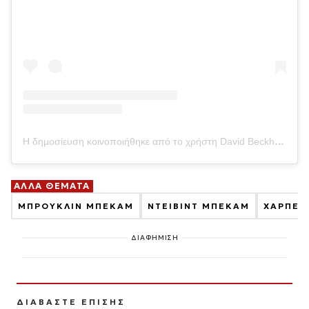
Η δημοσίευση κοινοποιήθηκε από το χρήστη David Beckham (@davidbeckham)
ΑΛΛΑ ΘΕΜΑΤΑ
ΜΠΡΟΥΚΛΙΝ ΜΠΕΚΑΜ
ΝΤΕΙΒΙΝΤ ΜΠΕΚΑΜ
ΧΑΡΠΕΡ
ΔΙΑΦΗΜΙΣΗ
ΔΙΑΒΑΣΤΕ ΕΠΙΣΗΣ