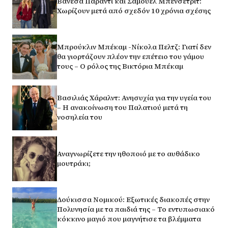
Βανέσα Παραντί και Σαμουέλ Μπενσετρίτ:
Χωρίζουν μετά από σχεδόν 10 χρόνια σχέσης
Μπρούκλιν Μπέκαμ -Νίκολα Πελτζ: Γιατί δεν
θα γιορτάζουν πλέον την επέτειο του γάμου
τους – Ο ρόλος της Βικτόρια Μπέκαμ
Βασιλιάς Χάραλντ: Ανησυχία για την υγεία του
– Η ανακοίνωση του Παλατιού μετά τη
νοσηλεία του
Αναγνωρίζετε την ηθοποιό με το αυθάδικο
μουτράκι;
Δούκισσα Νομικού: Εξωτικές διακοπές στην
Πολυνησία με τα παιδιά της – Το εντυπωσιακό
κόκκινο μαγιό που μαγνήτισε τα βλέμματα