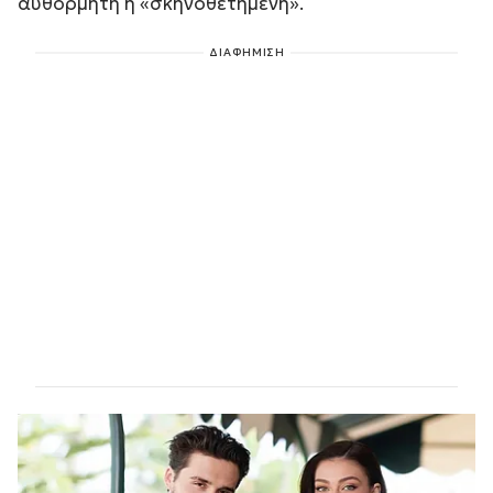
αυθόρμητη ή «σκηνοθετημένη».
ΔΙΑΦΗΜΙΣΗ