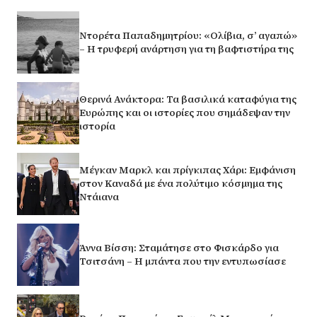
Ντορέτα Παπαδημητρίου: «Ολίβια, σ’ αγαπώ»
– Η τρυφερή ανάρτηση για τη βαφτιστήρα της
Θερινά Ανάκτορα: Τα βασιλικά καταφύγια της
Ευρώπης και οι ιστορίες που σημάδεψαν την
ιστορία
Μέγκαν Μαρκλ και πρίγκιπας Χάρι: Εμφάνιση
στον Καναδά με ένα πολύτιμο κόσμημα της
Ντάιανα
Άννα Βίσση: Σταμάτησε στο Φισκάρδο για
Τσιτσάνη – Η μπάντα που την εντυπωσίασε