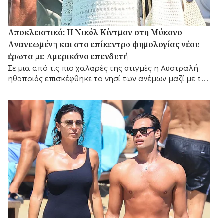
Αποκλειστικό: Η Νικόλ Κίντμαν στη Μύκονο-
Aνανεωμένη και στο επίκεντρο φημολογίας νέου
έρωτα με Αμερικάνο επενδυτή
Σε μια από τις πιο χαλαρές της στιγμές η Αυστραλή
ηθοποιός επισκέφθηκε το νησί των ανέμων μαζί με τη
Ζόε Σαλντάνα και τον σύζυγο αυτής, τον Ιταλό
καλλιτέχνη Μάρκο Περέγκο.