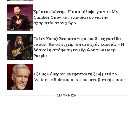
Χρήστος Δάντης: Η αποκάλυψη για το «My
Number One» και η πικρία του για την
αχαριστία στον χώρο
Γκλεν Χιουζ: Σταματά τις περιοδείες γιατί θα
υποβληθεί σε εγχείρηση ανοιχτής καρδιάς – Η
δύσκολη απόφαση του θρύλου των Deep
Purple
Τζέιμς Κάμερον: Σκέφτεται τη ζωή μετά το
Avatar – «Βρίσκομαι σε μια μεταβατική φάση»
ΔΙΑΦΗΜΙΣΗ