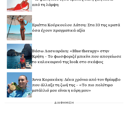
από τη λάμψη
Εριέττα Κούρκουλου Λάτση: Στα 33 της κρατά
όσα έχουν πραγματικά αξία
Βάσω Λασκαράκη: «Blue therapy» στην
Κρήτη – Το φωσφοριζέ μπικίνι που απογείωσε
το καλοκαιρινό της look στο σκάφος
Άννα Κορακάκη: Δέκα χρόνια από τον θρίαμβο
που άλλαξε τη ζωή της – «Το πιο πολύτιμο
μετάλλιό μου είναι η κόρη μου»
ΔΙΑΦΗΜΙΣΗ