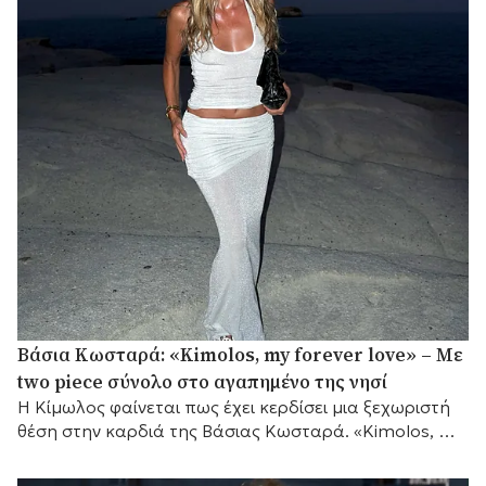
Βάσια Κωσταρά: «Kimolos, my forever love» – Με
two piece σύνολο στο αγαπημένο της νησί
Η Κίμωλος φαίνεται πως έχει κερδίσει μια ξεχωριστή
θέση στην καρδιά της Βάσιας Κωσταρά. «Kimolos, my
forever love», έγραψε η σχεδιάστρια μόδας...