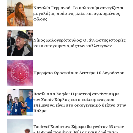
Ναταλία Γερμανού: Το καλοκαίρι συνεχίζεται
με γαλάζιο, πράσινο, μπλε και αγαπημένους
φίλους
Νίκος Καλογερόπουλος: Οι άγνωστες ιστορίες
και ο αποχαιρετισμός των καλλιτεχνών
Ημερήσιο Ωροσκόπιο: Δευτέρα 10 Αυγούστου
Βασίλισσα Σοφία: H μυστική συνάντηση με
τον Χουάν Κάρλος και ο καλεσμένος που
επέμενε να είναι στο οικογενειακό δείπνο στην
Πάλμα
Γουίτνεϊ Χιούστον: Σήμερα θα γινόταν 63 ετών
– Η φωνή που έγινε θρύλος και η ζωή πίσω