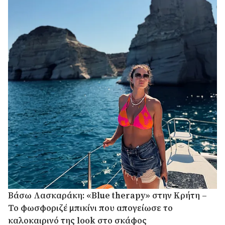
Βάσω Λασκαράκη: «Blue therapy» στην Κρήτη –
Το φωσφοριζέ μπικίνι που απογείωσε το
καλοκαιρινό της look στο σκάφος