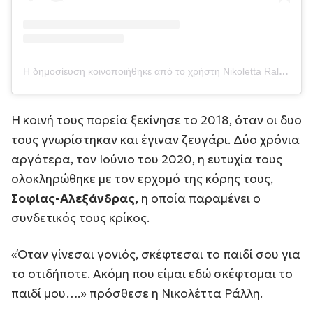
Η δημοσίευση κοινοποιήθηκε από το χρήστη Nikoletta Ralli (@nikolettaralli)
Η κοινή τους πορεία ξεκίνησε το 2018, όταν οι δυο
τους γνωρίστηκαν και έγιναν ζευγάρι. Δύο χρόνια
αργότερα, τον Ιούνιο του 2020, η ευτυχία τους
ολοκληρώθηκε με τον ερχομό της κόρης τους,
Σοφίας-Αλεξάνδρας,
η οποία παραμένει ο
συνδετικός τους κρίκος.
«
Όταν γίνεσαι γονιός, σκέφτεσαι το παιδί σου για
το οτιδήποτε. Ακόμη που είμαι εδώ σκέφτομαι το
παιδί μου….
» πρόσθεσε η Νικολέττα Ράλλη.