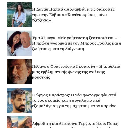
Η Δανάη Παππά απολαμβάνει τις διακοπές
της στην Εύβοια: «Κανένα πρέπει, μόνο
τζιτζίκια»
Έμα Χέμινγκ: «Με γοήτευσε η ζεστασιά του» –
Η πρώτη γνωριμία με τον Μπρους Γουίλις και η
ζωή τους μετά τη διάγνωση
Πέθανε ο Φραντσέσκο Γκουτσίνι – Η απώλεια
μιας εμβληματικής φωνής της ιταλικής
μουσικής
Γιώργος Παράσχος: Η νέα φωτογραφία από
το νοσοκομείο και η συγκλονιστική
εξομολόγηση για τη μάχη του με τον καρκίνο
Αφροδίτη και Δέσποινα Τερζοπούλου: Ποιες