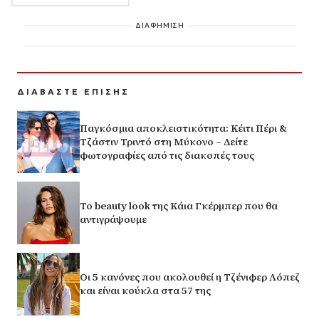
ΔΙΑΦΗΜΙΣΗ
ΔΙΑΒΑΣΤΕ ΕΠΙΣΗΣ
Παγκόσμια αποκλειστικότητα: Κέιτι Πέρι &
Τζάστιν Τριντό στη Μύκονο – Δείτε
φωτογραφίες από τις διακοπές τους
Το beauty look της Κάια Γκέρμπερ που θα
αντιγράψουμε
Οι 5 κανόνες που ακολουθεί η Τζένιφερ Λόπεζ
και είναι κούκλα στα 57 της