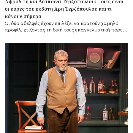
Αφροδίτη και Δέσποινα Τερζοπούλου: Ποιες είναι
οι κόρες του εκδότη Άρη Τερζόπουλου και τι
κάνουν σήμερα
Οι δύο αδελφές έχουν επιλέξει να κρατούν χαμηλό
προφίλ, χτίζοντας τη δική τους επαγγελματική πορεία,
ενώ διατηρούν έναν ιδιαίτερα στενό δεσμό με τον
πατέρα τους,