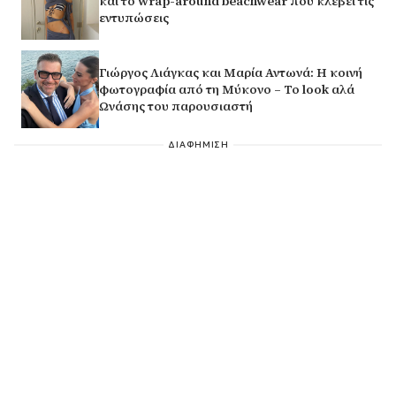
και το wrap-around beachwear που κλέβει τις
εντυπώσεις
Γιώργος Λιάγκας και Μαρία Αντωνά: Η κοινή
φωτογραφία από τη Μύκονο – Το look αλά
Ωνάσης του παρουσιαστή
ΔΙΑΦΗΜΙΣΗ