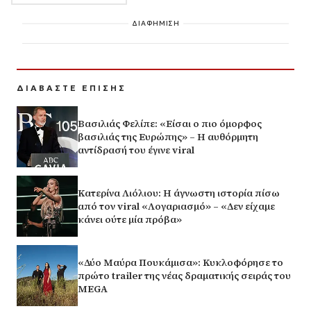
ΔΙΑΦΗΜΙΣΗ
ΔΙΑΒΑΣΤΕ ΕΠΙΣΗΣ
Βασιλιάς Φελίπε: «Είσαι ο πιο όμορφος
βασιλιάς της Ευρώπης» – Η αυθόρμητη
αντίδρασή του έγινε viral
Κατερίνα Λιόλιου: Η άγνωστη ιστορία πίσω
από τον viral «Λογαριασμό» – «Δεν είχαμε
κάνει ούτε μία πρόβα»
«Δύο Μαύρα Πουκάμισα»: Κυκλοφόρησε το
πρώτο trailer της νέας δραματικής σειράς του
MEGA