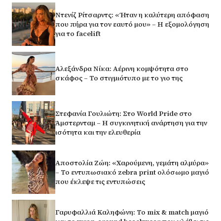
Ντενίζ Ρίτσαρντς: «Ήταν η καλύτερη απόφαση
που πήρα για τον εαυτό μου» – Η εξομολόγηση
για το facelift
Αλεξάνδρα Νίκα: Αέρινη κομψότητα στο
σκάφος – Το στιγμιότυπο με το γιο της
Στεφανία Γουλιώτη: Στο World Pride στο
Άμστερνταμ – Η συγκινητική ανάρτηση για την
ισότητα και την ελευθερία
Αποστολία Ζώη: «Χαρούμενη, γεμάτη αλμύρα»
– Το εντυπωσιακό zebra print ολόσωμο μαγιό
που έκλεψε τις εντυπώσεις
Γαρυφαλλιά Καληφώνη: Το mix & match μαγιό