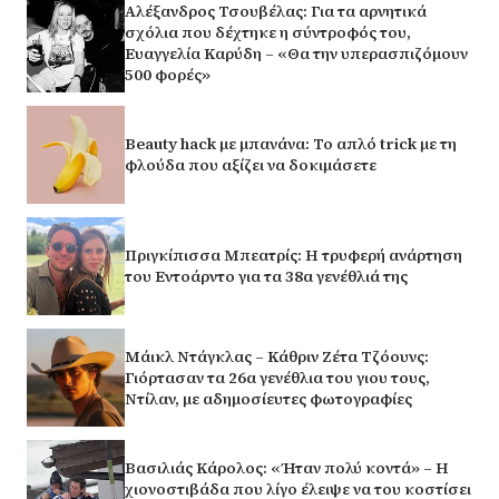
Αλέξανδρος Τσουβέλας: Για τα αρνητικά
σχόλια που δέχτηκε η σύντροφός του,
Ευαγγελία Καρύδη – «Θα την υπερασπιζόμουν
500 φορές»
Beauty hack με μπανάνα: Το απλό trick με τη
φλούδα που αξίζει να δοκιμάσετε
Πριγκίπισσα Μπεατρίς: Η τρυφερή ανάρτηση
του Εντοάρντο για τα 38α γενέθλιά της
Μάικλ Ντάγκλας – Κάθριν Ζέτα Τζόουνς:
Γιόρτασαν τα 26α γενέθλια του γιου τους,
Ντίλαν, με αδημοσίευτες φωτογραφίες
Βασιλιάς Κάρολος: «Ήταν πολύ κοντά» – Η
χιονοστιβάδα που λίγο έλειψε να του κοστίσει