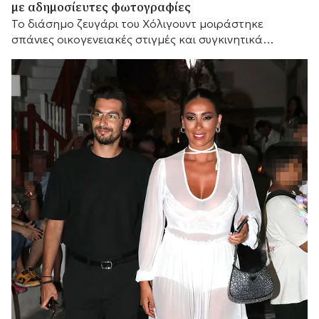
με αδημοσίευτες φωτογραφίες
Το διάσημο ζευγάρι του Χόλιγουντ μοιράστηκε
σπάνιες οικογενειακές στιγμές και συγκινητικά
αισθήματα, με τη μικρή του αδελφή Κάρις να
προσθέτει τις δικές της θερμές ευχές.