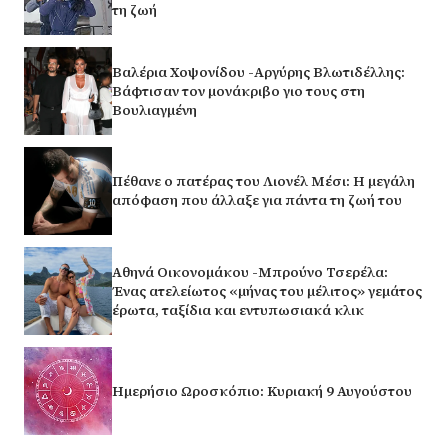
τη ζωή
Βαλέρια Χοψονίδου -Αργύρης Βλωτιδέλλης:
Βάφτισαν τον μονάκριβο γιο τους στη
Βουλιαγμένη
Πέθανε ο πατέρας του Λιονέλ Μέσι: Η μεγάλη
απόφαση που άλλαξε για πάντα τη ζωή του
Αθηνά Οικονομάκου -Μπρούνο Τσερέλα:
Ένας ατελείωτος «μήνας του μέλιτος» γεμάτος
έρωτα, ταξίδια και εντυπωσιακά κλικ
Ημερήσιο Ωροσκόπιο: Κυριακή 9 Αυγούστου