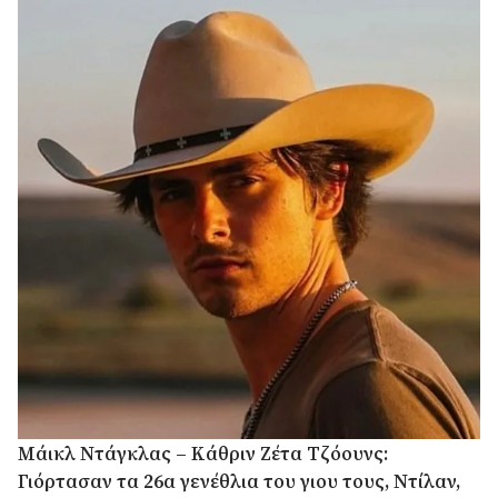
Μάικλ Ντάγκλας – Κάθριν Ζέτα Τζόουνς:
Γιόρτασαν τα 26α γενέθλια του γιου τους, Ντίλαν,