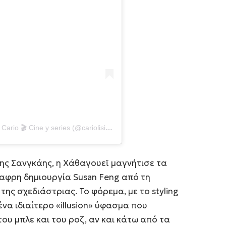
Η δημοσίευση κοινοποιήθηκε από το χρήστη Cario 🎬 Cine y series (@cariolisima)
ης Σανγκάης, η Χάθαγουεϊ μαγνήτισε τα
αφρη δημιουργία Susan Feng από τη
της σχεδιάστριας. Το φόρεμα, με το styling
ένα ιδιαίτερο «illusion» ύφασμα που
υ μπλε και του ροζ, αν και κάτω από τα