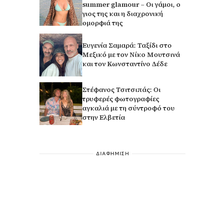
summer glamour – Οι γάμοι, ο
γιος της και η διαχρονική
ομορφιά της
Ευγενία Σαμαρά: Ταξίδι στο
Μεξικό με τον Νίκο Μουτσινά
και τον Κωνσταντίνο Δέδε
Στέφανος Τσιτσιπάς: Οι
τρυφερές φωτογραφίες
αγκαλιά με τη σύντροφό του
στην Ελβετία
ΔΙΑΦΗΜΙΣΗ