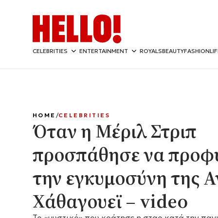
CELEBRITIES
ENTERTAINMENT
ROYALS
BEAUTY
FASHION
LI
HOME
CELEBRITIES
Όταν η Μέριλ Στριπ
προσπάθησε να προφ
την εγκυμοσύνη της Α
Χάθαγουεϊ – video