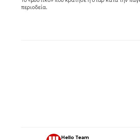
Το «μυστικό» που κράτησε η σταρ κατά την πα
περιοδεία.
Hello Team