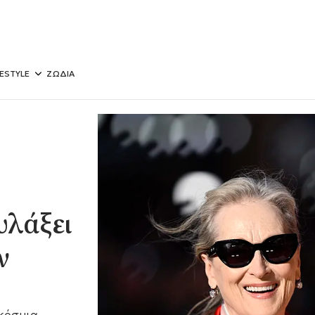
FESTYLE
ΖΩΔΙΑ
υλάξει
ν