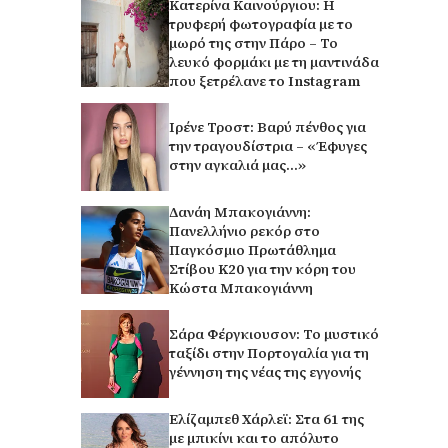
Κατερίνα Καινούργιου: Η
τρυφερή φωτογραφία με το
μωρό της στην Πάρο – Το
λευκό φορμάκι με τη μαντινάδα
που ξετρέλανε το Instagram
Ιρένε Τροστ: Βαρύ πένθος για
την τραγουδίστρια – «Έφυγες
στην αγκαλιά μας…»
Δανάη Μπακογιάννη:
Πανελλήνιο ρεκόρ στο
Παγκόσμιο Πρωτάθλημα
Στίβου Κ20 για την κόρη του
Κώστα Μπακογιάννη
Σάρα Φέργκιουσον: Το μυστικό
ταξίδι στην Πορτογαλία για τη
γέννηση της νέας της εγγονής
Ελίζαμπεθ Χάρλεϊ: Στα 61 της
με μπικίνι και το απόλυτο