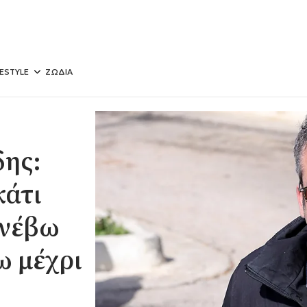
FESTYLE
ΖΩΔΙΑ
ης:
κάτι
ανέβω
ω μέχρι