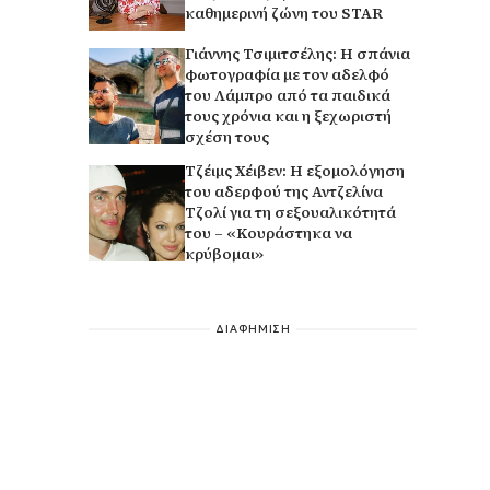
καθημερινή ζώνη του STAR
Γιάννης Τσιμιτσέλης: Η σπάνια
φωτογραφία με τον αδελφό
του Λάμπρο από τα παιδικά
τους χρόνια και η ξεχωριστή
σχέση τους
Τζέιμς Χέιβεν: Η εξομολόγηση
του αδερφού της Αντζελίνα
Τζολί για τη σεξουαλικότητά
του – «Κουράστηκα να
κρύβομαι»
ΔΙΑΦΗΜΙΣΗ