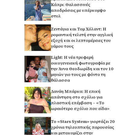
Κάπρι: Θαλασσινές
αποδράσεις με υπέρκομψο
στυλ
Ζεντάγια και Τομ Χόλαντ: Η
ρομαντική τελετή στην αγγλική
εξοχή και οι λεπτομέρειες του
γάμου τους
Light: Η νέα τρυφερή
οικογενειακή φωτογραφία με
την Άννα Θεοδωρίδη και τον 10
μηνών γιο τους με φόντο τη
θάλασσα
Δανάη Μπάρκα: Η επική
απάντηση στο σχόλιο για
πλαστική επέμβαση – «Το
ωραιότερο σχόλιο που είδα»
Το «Stars System» γιορτάζει 20
χρόνια τηλεοπτικής παρουσίας
και μετακομίζει στην