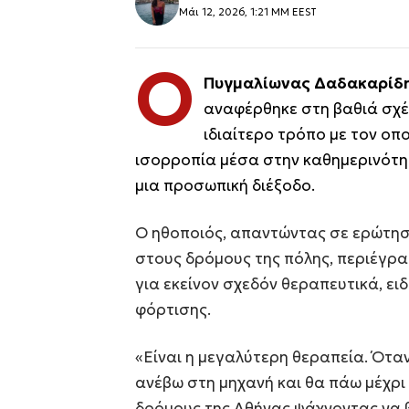
Μάι 12, 2026, 1:21 ΜΜ EEST
Ο
Πυγμαλίωνας Δαδακαρίδ
αναφέρθηκε στη βαθιά σχέσ
ιδιαίτερο τρόπο με τον οπο
ισορροπία μέσα στην καθημερινότη
μια προσωπική διέξοδο.
Ο ηθοποιός, απαντώντας σε ερώτηση 
στους δρόμους της πόλης, περιέγραψ
για εκείνον σχεδόν θεραπευτικά, ει
φόρτισης.
«Είναι η μεγαλύτερη θεραπεία. Όταν
ανέβω στη μηχανή και θα πάω μέχρι
δρόμους της Αθήνας ψάχνοντας να β