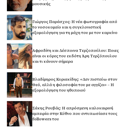
μουσικής
Γιώργος Παράσχος: Η νέα φωτογραφία από
το νοσοκομείο και η συγκλονιστική
εξομολόγηση για τη μάχη του με τον καρκίνο
Αφροδίτη και Δέσποινα Τερζοπούλου: Ποιες
είναι οι κόρες του εκδότη Άρη Τερζόπουλου
και τι κάνουν σήμερα
Βλαδίμηρος Κυριακίδης: «Δεν πιστεύω στον
Θεό, αλλά η φιλοσοφία του με αγγίζει» – Η
εξομολόγηση του ηθοποιού
Σάκης Ρουβάς: Η απρόσμενη καλοκαιρινή
εμπειρία στην Κύθνο που εντυπωσίασε τους
followers του