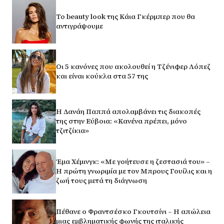
Το beauty look της Κάια Γκέρμπερ που θα
αντιγράψουμε
Οι 5 κανόνες που ακολουθεί η Τζένιφερ Λόπεζ
και είναι κούκλα στα 57 της
Η Δανάη Παππά απολαμβάνει τις διακοπές
της στην Εύβοια: «Κανένα πρέπει, μόνο
τζιτζίκια»
Έμα Χέμινγκ: «Με γοήτευσε η ζεστασιά του» –
Η πρώτη γνωριμία με τον Μπρους Γουίλις και η
ζωή τους μετά τη διάγνωση
Πέθανε ο Φραντσέσκο Γκουτσίνι – Η απώλεια
μιας εμβληματικής φωνής της ιταλικής