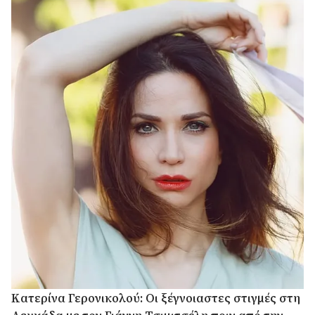
Κατερίνα Γερονικολού: Οι ξέγνοιαστες στιγμές στη