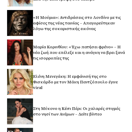
«Η Μούμια»: Αντιδράσεις στο Λονδίνο με τις
αφίσες της νέας ταινίας – Απαγορεύτηκαν
λόγω της σοκαριστικής εικόνας
Μαρία Κορινθίου: «Έχω πατήσει φρένο» – Η
νέα ζωή που επέλεξε και η ανάγκη να βρει ξανά
τις ισορροπίες της
Ελένη Μενεγάκη: Η εμφάνισή της στο
Φισκάρδο με τον Μάκη Παντζόπουλο έγινε
viral
Στη Μύκονο η Κέιτι Πέρι: Οι χαλαρές στιγμές
στο νησί των Ανέμων – Δείτε βίντεο