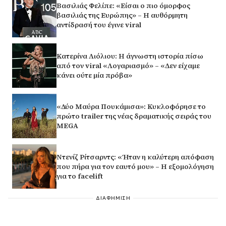
Βασιλιάς Φελίπε: «Είσαι ο πιο όμορφος
βασιλιάς της Ευρώπης» – Η αυθόρμητη
αντίδρασή του έγινε viral
Κατερίνα Λιόλιου: Η άγνωστη ιστορία πίσω
από τον viral «Λογαριασμό» – «Δεν είχαμε
κάνει ούτε μία πρόβα»
«Δύο Μαύρα Πουκάμισα»: Κυκλοφόρησε το
πρώτο trailer της νέας δραματικής σειράς του
MEGA
Ντενίζ Ρίτσαρντς: «Ήταν η καλύτερη απόφαση
που πήρα για τον εαυτό μου» – Η εξομολόγηση
για το facelift
ΔΙΑΦΗΜΙΣΗ