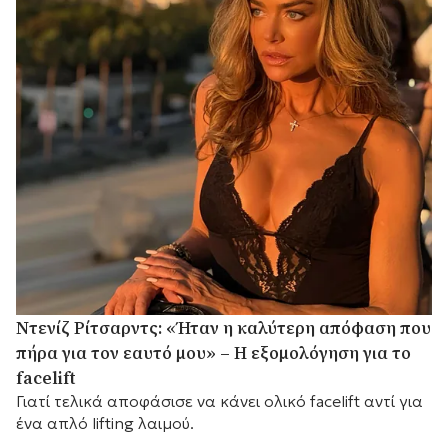
Ντενίζ Ρίτσαρντς: «Ήταν η καλύτερη απόφαση που
πήρα για τον εαυτό μου» – Η εξομολόγηση για το
facelift
Γιατί τελικά αποφάσισε να κάνει ολικό facelift αντί για
ένα απλό lifting λαιμού.