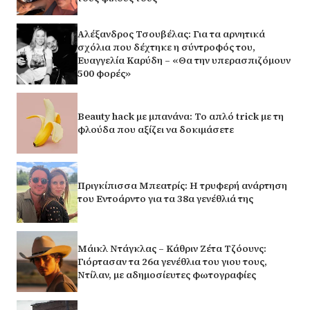
Αλέξανδρος Τσουβέλας: Για τα αρνητικά
σχόλια που δέχτηκε η σύντροφός του,
Ευαγγελία Καρύδη – «Θα την υπερασπιζόμουν
500 φορές»
Beauty hack με μπανάνα: Το απλό trick με τη
φλούδα που αξίζει να δοκιμάσετε
Πριγκίπισσα Μπεατρίς: Η τρυφερή ανάρτηση
του Εντοάρντο για τα 38α γενέθλιά της
Μάικλ Ντάγκλας – Κάθριν Ζέτα Τζόουνς:
Γιόρτασαν τα 26α γενέθλια του γιου τους,
Ντίλαν, με αδημοσίευτες φωτογραφίες