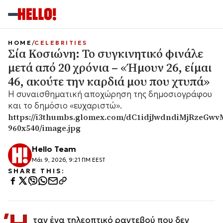
HOME
CELEBRITIES
Σία Κοσιώνη: Το συγκινητικό φινάλε
μετά από 20 χρόνια – «Ήμουν 26, είμαι
46, ακούτε την καρδιά μου που χτυπά»
Η συναισθηματική αποχώρηση της δημοσιογράφου
και το δημόσιο «ευχαριστώ».
https://i3thumbs.glomex.com/dC1idjJwdndiMjRze
960x540/image.jpg
Hello Team
Μάι 9, 2026, 9:21 ΠΜ EEST
SHARE THIS:
ταν ένα τηλεοπτικό ραντεβού που δεν