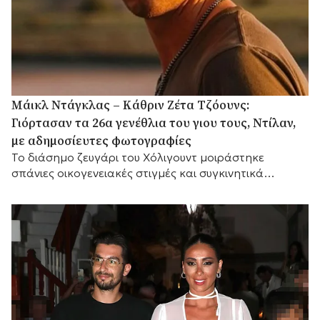
Μάικλ Ντάγκλας – Κάθριν Ζέτα Τζόουνς:
Γιόρτασαν τα 26α γενέθλια του γιου τους, Ντίλαν,
με αδημοσίευτες φωτογραφίες
Το διάσημο ζευγάρι του Χόλιγουντ μοιράστηκε
σπάνιες οικογενειακές στιγμές και συγκινητικά
αισθήματα, με τη μικρή του αδελφή Κάρις να
προσθέτει τις δικές της θερμές ευχές.