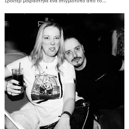
Σρόιτερ μοιράστηκε ένα στιγμιότυπο από το
καλοκαίρι της, αποκαλύπτοντας με τον δικό της
τρόπο τη σχέση του ζευγαριού