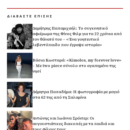
ΔΙΑΒΑΣΤΕ ΕΠΙΣΗΣ
Δημήτρης Παπαμιχαήλ: Το συγκινητικό
αφιέρωμα της Φίνος Φιλμ για τα 22 χρόνια από
τον θάνατό του – «Ένα γοητευτικό
λεβεντόπαιδο που έγραψε ιστορία»
Βάσια Κωσταρά: «Kimolos, my forever love»
– Με two piece σύνολο στο αγαπημένο της
νησί
Δήμητρα Παπαδήμα: Η φωτογραφία με μαγιό
στα 62 της από τη Σαλαμίνα
Αντώνης και Ιωάννα Σρόιτερ: Οι
αυγουστιάτικες διακοπές με τα παιδιά και
τους φίλους τους