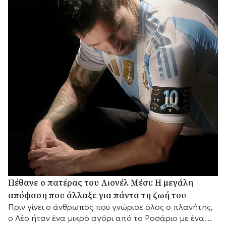
Πέθανε ο πατέρας του Λιονέλ Μέσι: Η μεγάλη
απόφαση που άλλαξε για πάντα τη ζωή του
Πριν γίνει ο άνθρωπος που γνώρισε όλος ο πλανήτης,
ο Λέο ήταν ένα μικρό αγόρι από το Ροσάριο με ένα