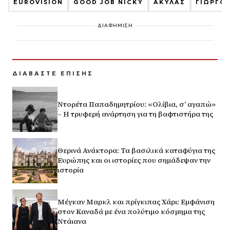
EUROVISION
GOOD JOB NICKY
ΑΚΥΛΑΣ
ΓΙΩΡΓΟ
ΔΙΑΦΗΜΙΣΗ
ΔΙΑΒΑΣΤΕ ΕΠΙΣΗΣ
Ντορέτα Παπαδημητρίου: «Ολίβια, σ’ αγαπώ»
– Η τρυφερή ανάρτηση για τη βαφτιστήρα της
Θερινά Ανάκτορα: Τα βασιλικά καταφύγια της
Ευρώπης και οι ιστορίες που σημάδεψαν την
ιστορία
Μέγκαν Μαρκλ και πρίγκιπας Χάρι: Εμφάνιση
στον Καναδά με ένα πολύτιμο κόσμημα της
Ντάιανα