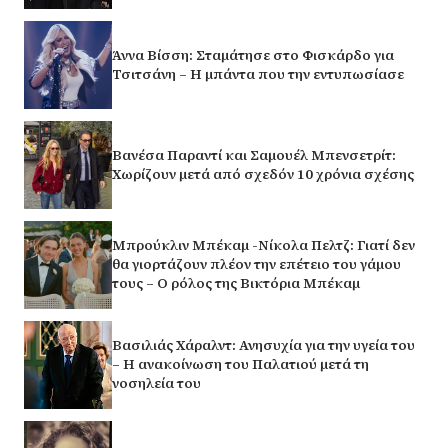
Άννα Βίσση: Σταμάτησε στο Φισκάρδο για
Τσιτσάνη – Η μπάντα που την εντυπωσίασε
Βανέσα Παραντί και Σαμουέλ Μπενσετρίτ:
Χωρίζουν μετά από σχεδόν 10 χρόνια σχέσης
Μπρούκλιν Μπέκαμ -Νίκολα Πελτζ: Γιατί δεν
θα γιορτάζουν πλέον την επέτειο του γάμου
τους – Ο ρόλος της Βικτόρια Μπέκαμ
Βασιλιάς Χάραλντ: Ανησυχία για την υγεία του
– Η ανακοίνωση του Παλατιού μετά τη
νοσηλεία του