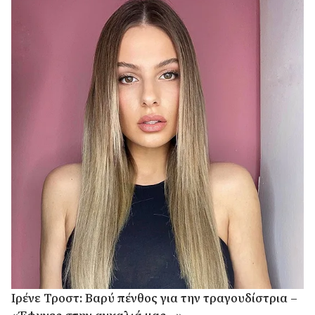
Ιρένε Τροστ: Βαρύ πένθος για την τραγουδίστρια –