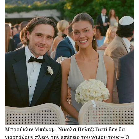
Μπρούκλιν Μπέκαμ -Νίκολα Πελτζ: Γιατί δεν θα
γιορτάζουν πλέον την επέτειο του γάμου τους – Ο