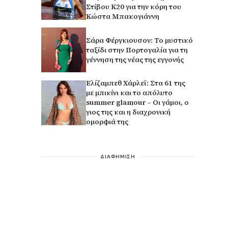
Στίβου Κ20 για την κόρη του
Κώστα Μπακογιάννη
Σάρα Φέργκιουσον: Το μυστικό
ταξίδι στην Πορτογαλία για τη
γέννηση της νέας της εγγονής
Ελίζαμπεθ Χάρλεϊ: Στα 61 της
με μπικίνι και το απόλυτο
summer glamour – Οι γάμοι, ο
γιος της και η διαχρονική
ομορφιά της
ΔΙΑΦΗΜΙΣΗ