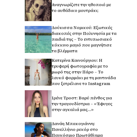
Αναγνωρίζετε την ηθοποιό με
το αυθάδικο μουτράκι;
Δούκισσα Νομικού: Εξωτικές
διακοπές στην Πολυνησία με τα
παιδιά της – Το εντυπωσιακό
κόκκινο μαγιό που μαγνήτισε
τα βλέμματα
Κατερίνα Καινούργιου: Η
τρυφερή φωτογραφία με το
μωρό της στην Πάρο – Το
λευκό φορμάκι με τη μαντινάδα
που ξετρέλανε το Instagram
Ιρένε Τροστ: Βαρύ πένθος για
την τραγουδίστρια – «Έφυγες
στην αγκαλιά μας…»
Δανάη Μπακογιάννη:
Πανελλήνιο ρεκόρ στο
Παγκόσμιο Πρωτάθλημα