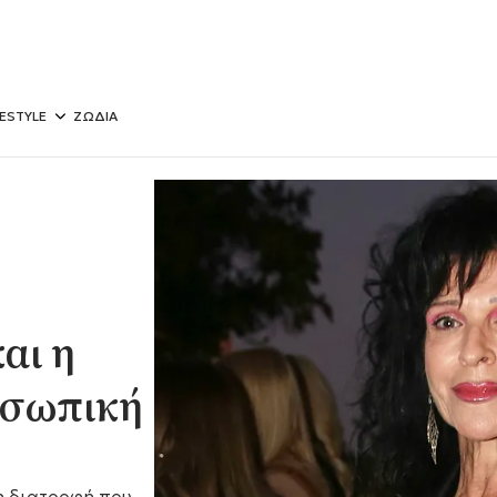
FESTYLE
ΖΩΔΙΑ
αι η
οσωπική