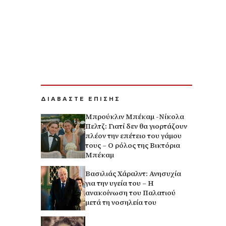
ΔΙΑΒΑΣΤΕ ΕΠΙΣΗΣ
Μπρούκλιν Μπέκαμ -Νίκολα
Πελτζ: Γιατί δεν θα γιορτάζουν
πλέον την επέτειο του γάμου
τους – Ο ρόλος της Βικτόρια
Μπέκαμ
Βασιλιάς Χάραλντ: Ανησυχία
για την υγεία του – Η
ανακοίνωση του Παλατιού
μετά τη νοσηλεία του