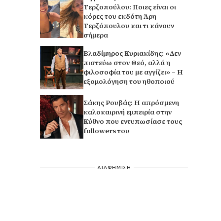
Τερζοπούλου: Ποιες είναι οι
κόρες του εκδότη Άρη
Τερζόπουλου και τι κάνουν
σήμερα
Βλαδίμηρος Κυριακίδης: «Δεν
πιστεύω στον Θεό, αλλά η
φιλοσοφία του με αγγίζει» – Η
εξομολόγηση του ηθοποιού
Σάκης Ρουβάς: Η απρόσμενη
καλοκαιρινή εμπειρία στην
Κύθνο που εντυπωσίασε τους
followers του
ΔΙΑΦΗΜΙΣΗ