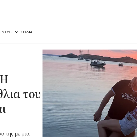
FESTYLE
ΖΩΔΙΑ
 H
θλια του
ι
ό της με μια