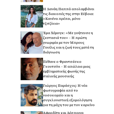
Η Δανάη Παππά απολαμβάνει
τις διακοπές της στην Εύβοια:
«Κανένα πρέπει, μόνο
τζιτζίκια»
Έμα Χέμινγκ: «Με γοήτευσε η
ζεστασιά του» – Η πρώτη
γνωριμία με τον Μπρους
Γουίλις και η ζωή τους μετά τη
διάγνωση
Πέθανε ο Φραντσέσκο
Γκουτσίνι – Η απώλεια μιας
εμβληματικής φωνής της
ιταλικής μουσικής
Γιώργος Παράσχος: Η νέα
φωτογραφία από το
νοσοκομείο και η
συγκλονιστική εξομολόγηση
για τη μάχη του με τον καρκίνο
Αφροδίτη και Δέσποινα