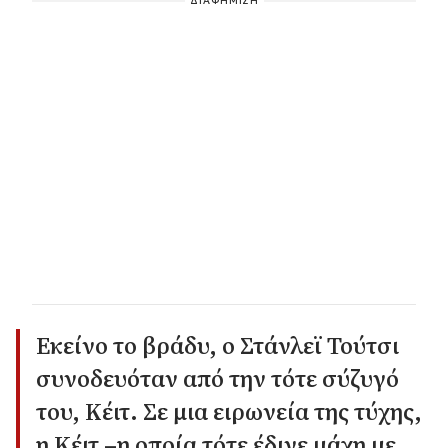
ΔΙΑΦΗΜΙΣΗ
Εκείνο το βράδυ, ο Στάνλεϊ Τούτσι
συνοδευόταν από την τότε σύζυγό
του, Κέιτ. Σε μια ειρωνεία της τύχης,
η Κέιτ –η οποία τότε έδινε μάχη με