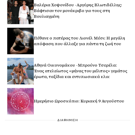
Βαλέρια Χοψονίδου -Αργύρης Βλωτιδέλλης:
Βάφτισαν τον μονάκριβο γιο τους στη
Βουλιαγμένη
Πέθανε ο πατέρας του Λιονέλ Μέσι: Η μεγάλη
απόφαση που άλλαξε για πάντα τη ζωή του
Αθηνά Οικονομάκου -Μπρούνο Τσερέλα:
Ένας ατελείωτος «μήνας του μέλιτος» γεμάτος
έρωτα, ταξίδια και εντυπωσιακά κλικ
Ημερήσιο Ωροσκόπιο: Κυριακή 9 Αυγούστου
ΔΙΑΦΗΜΙΣΗ