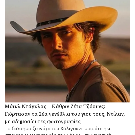
Μάικλ Ντάγκλας – Κάθριν Ζέτα Τζόουνς:
Γιόρτασαν τα 26α γενέθλια του γιου τους, Ντίλαν,
με αδημοσίευτες φωτογραφίες
Το διάσημο ζευγάρι του Χόλιγουντ μοιράστηκε
σπάνιες οικογενειακές στιγμές και συγκινητικά