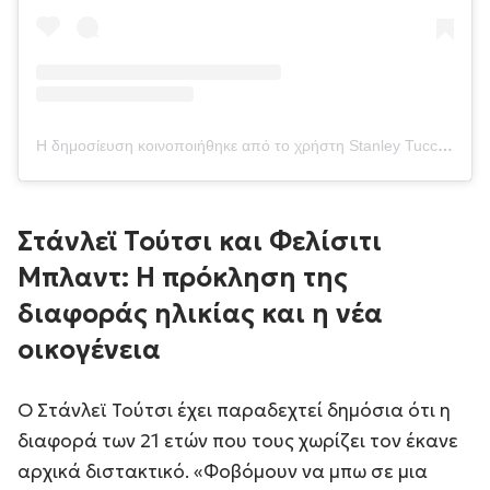
Η δημοσίευση κοινοποιήθηκε από το χρήστη Stanley Tucci (@stanleytucci)
Στάνλεϊ Τούτσι και Φελίσιτι
Μπλαντ: Η πρόκληση της
διαφοράς ηλικίας και η νέα
οικογένεια
Ο Στάνλεϊ Τούτσι έχει παραδεχτεί δημόσια ότι η
διαφορά των 21 ετών που τους χωρίζει τον έκανε
αρχικά διστακτικό. «Φ
οβόμουν να μπω σε μια