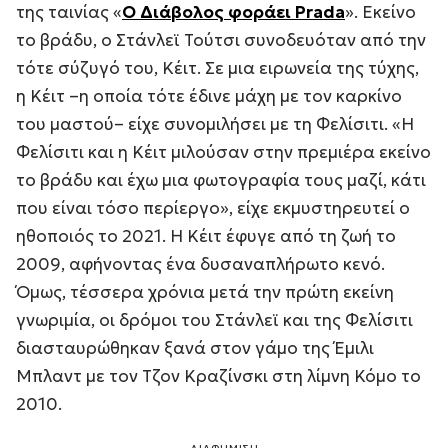
της ταινίας «
Ο Διάβολος φοράει Prada
». Εκείνο
το βράδυ, ο Στάνλεϊ Τούτσι συνοδευόταν από την
τότε σύζυγό του, Κέιτ. Σε μια ειρωνεία της τύχης,
η Κέιτ –η οποία τότε έδινε μάχη με τον καρκίνο
του μαστού– είχε συνομιλήσει με τη Φελίσιτι. «
Η
Φελίσιτι και η Κέιτ μιλούσαν στην πρεμιέρα εκείνο
το βράδυ και έχω μια φωτογραφία τους μαζί, κάτι
που είναι τόσο περίεργο
», είχε εκμυστηρευτεί ο
ηθοποιός το 2021. Η Κέιτ έφυγε από τη ζωή το
2009, αφήνοντας ένα δυσαναπλήρωτο κενό.
Όμως, τέσσερα χρόνια μετά την πρώτη εκείνη
γνωριμία, οι δρόμοι του Στάνλεϊ και της Φελίσιτι
διασταυρώθηκαν ξανά στον γάμο της Έμιλι
Μπλαντ με τον Τζον Κραζίνσκι στη λίμνη Κόμο το
2010.