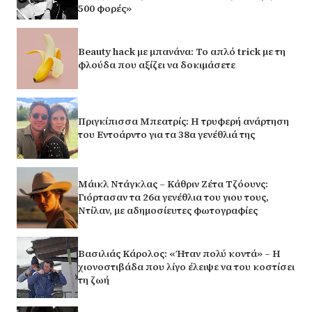
500 φορές»
Beauty hack με μπανάνα: Το απλό trick με τη
φλούδα που αξίζει να δοκιμάσετε
Πριγκίπισσα Μπεατρίς: Η τρυφερή ανάρτηση
του Εντοάρντο για τα 38α γενέθλιά της
Μάικλ Ντάγκλας – Κάθριν Ζέτα Τζόουνς:
Γιόρτασαν τα 26α γενέθλια του γιου τους,
Ντίλαν, με αδημοσίευτες φωτογραφίες
Βασιλιάς Κάρολος: «Ήταν πολύ κοντά» – Η
χιονοστιβάδα που λίγο έλειψε να του κοστίσει
τη ζωή