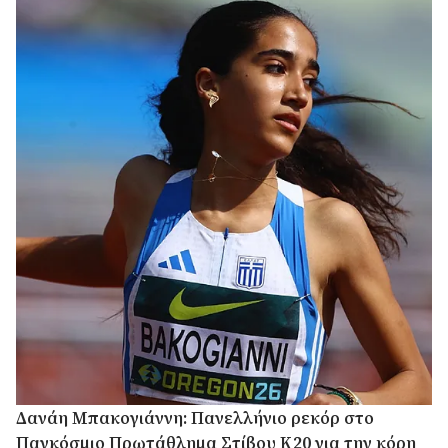
Δανάη Μπακογιάννη: Πανελλήνιο ρεκόρ στο
Παγκόσμιο Πρωτάθλημα Στίβου Κ20 για την κόρη