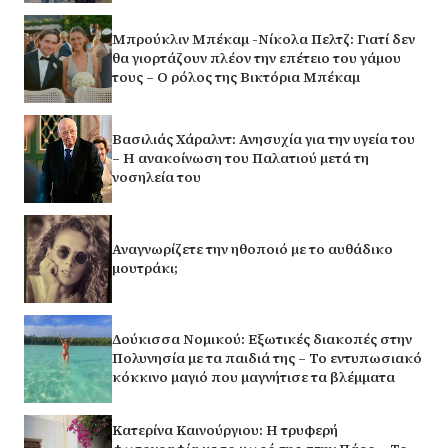
Μπρούκλιν Μπέκαμ -Νίκολα Πελτζ: Γιατί δεν
θα γιορτάζουν πλέον την επέτειο του γάμου
τους – Ο ρόλος της Βικτόρια Μπέκαμ
Βασιλιάς Χάραλντ: Ανησυχία για την υγεία του
– Η ανακοίνωση του Παλατιού μετά τη
νοσηλεία του
Αναγνωρίζετε την ηθοποιό με το αυθάδικο
μουτράκι;
Δούκισσα Νομικού: Εξωτικές διακοπές στην
Πολυνησία με τα παιδιά της – Το εντυπωσιακό
κόκκινο μαγιό που μαγνήτισε τα βλέμματα
Κατερίνα Καινούργιου: Η τρυφερή