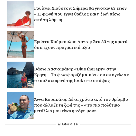
Γουίτνεϊ Χιούστον: Σήμερα θα γινόταν 63 ετών
– Η φωνή που έγινε θρύλος και η ζωή πίσω
από τη λάμψη
Εριέττα Κούρκουλου Λάτση: Στα 33 της κρατά
όσα έχουν πραγματικά αξία
Βάσω Λασκαράκη: «Blue therapy» στην
Κρήτη – Το φωσφοριζέ μπικίνι που απογείωσε
το καλοκαιρινό της look στο σκάφος
Άννα Κορακάκη: Δέκα χρόνια από τον θρίαμβο
που άλλαξε τη ζωή της – «Το πιο πολύτιμο
μετάλλιό μου είναι η κόρη μου»
ΔΙΑΦΗΜΙΣΗ