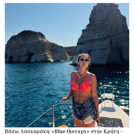
Βάσω Λασκαράκη: «Blue therapy» στην Κρήτη –