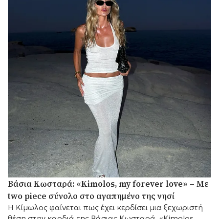
Βάσια Κωσταρά: «Kimolos, my forever love» – Με
two piece σύνολο στο αγαπημένο της νησί
Η Κίμωλος φαίνεται πως έχει κερδίσει μια ξεχωριστή
θέση στην καρδιά της Βάσιας Κωσταρά. «Kimolos, my