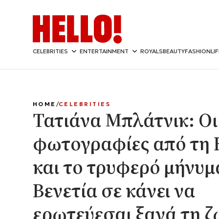
CELEBRITIES
ENTERTAINMENT
ROYALS
BEAUTY
FASHION
LI
HOME
CELEBRITIES
Τατιάνα Μπλάτνικ: Οι
φωτογραφίες από τη 
και το τρυφερό μήνυμ
Βενετία σε κάνει να
ερωτεύεσαι ξανά τη 