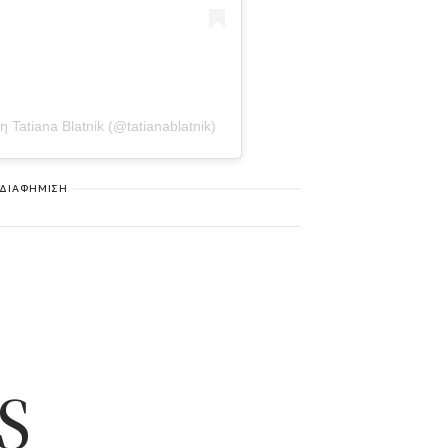
Tatiana Blatnik (@tatianablatnik)
ΔΙΑΦΗΜΙΣΗ
S