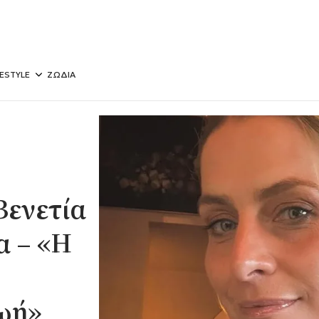
FESTYLE
ΖΩΔΙΑ
Βενετία
α – «Η
ζωή»