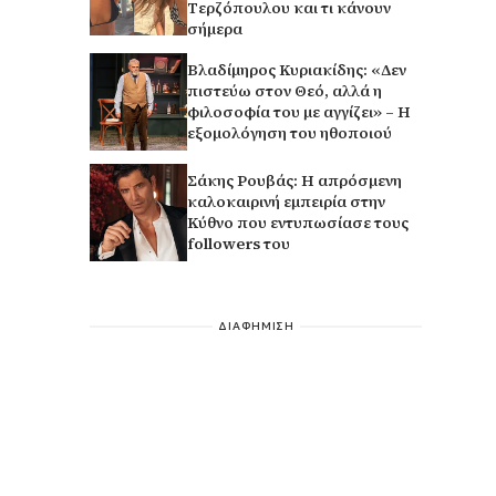
Τερζόπουλου και τι κάνουν
σήμερα
Βλαδίμηρος Κυριακίδης: «Δεν
πιστεύω στον Θεό, αλλά η
φιλοσοφία του με αγγίζει» – Η
εξομολόγηση του ηθοποιού
Σάκης Ρουβάς: Η απρόσμενη
καλοκαιρινή εμπειρία στην
Κύθνο που εντυπωσίασε τους
followers του
ΔΙΑΦΗΜΙΣΗ