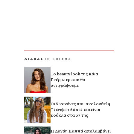
ΔΙΑΒΑΣΤΕ ΕΠΙΣΗΣ
Το beauty look της Κάια
Γκέρμπερ που θα
αντιγράψουμε
Οι 5 κανόνες που ακολουθεί η
Τζένιφερ Λόπεζ και είναι
κούκλα στα 57 της
Η Δανάη Παππά απολαμβάνει