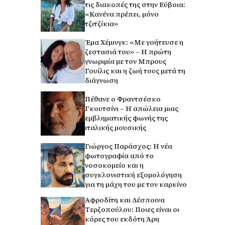
τις διακοπές της στην Εύβοια:
«Κανένα πρέπει, μόνο
τζιτζίκια»
Έμα Χέμινγκ: «Με γοήτευσε η
ζεστασιά του» – Η πρώτη
γνωριμία με τον Μπρους
Γουίλις και η ζωή τους μετά τη
διάγνωση
Πέθανε ο Φραντσέσκο
Γκουτσίνι – Η απώλεια μιας
εμβληματικής φωνής της
ιταλικής μουσικής
Γιώργος Παράσχος: Η νέα
φωτογραφία από το
νοσοκομείο και η
συγκλονιστική εξομολόγηση
για τη μάχη του με τον καρκίνο
Αφροδίτη και Δέσποινα
Τερζοπούλου: Ποιες είναι οι
κόρες του εκδότη Άρη