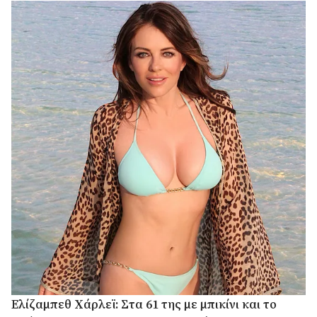
Ελίζαμπεθ Χάρλεϊ: Στα 61 της με μπικίνι και το