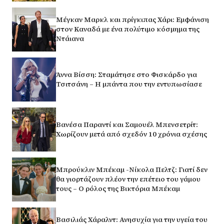
Μέγκαν Μαρκλ και πρίγκιπας Χάρι: Εμφάνιση
στον Καναδά με ένα πολύτιμο κόσμημα της
Ντάιανα
Άννα Βίσση: Σταμάτησε στο Φισκάρδο για
Τσιτσάνη – Η μπάντα που την εντυπωσίασε
Βανέσα Παραντί και Σαμουέλ Μπενσετρίτ:
Χωρίζουν μετά από σχεδόν 10 χρόνια σχέσης
Μπρούκλιν Μπέκαμ -Νίκολα Πελτζ: Γιατί δεν
θα γιορτάζουν πλέον την επέτειο του γάμου
τους – Ο ρόλος της Βικτόρια Μπέκαμ
Βασιλιάς Χάραλντ: Ανησυχία για την υγεία του