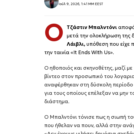
Ιούλ 9, 2026, 1:41 ΜΜ EEST
Ο
Τζάστιν Μπαλντόνι
αποφάσ
μετά την ολοκλήρωση της δ
Λάιβλι,
υπόθεση που είχε 
την ταινία «It Ends With Us».
Ο ηθοποιός και σκηνοθέτης, μαζί με
βίντεο στον προσωπικό του λογαρια
αναφέρθηκαν στη δύσκολη περίοδο 
για τους οποίους επέλεξαν να μην 
διάστημα.
Ο Μπαλντόνι τόνισε πως η σιωπή το
που ήθελαν να πουν, αλλά στην ανά
«Δεν έχουμε μιλήσει δημόσια σχεδόν