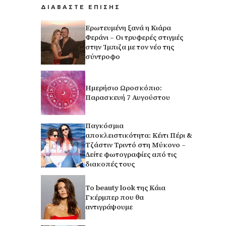
ΔΙΑΒΑΣΤΕ ΕΠΙΣΗΣ
Ερωτευμένη ξανά η Κιάρα
Φεράνι – Οι τρυφερές στιγμές
στην Ίμπιζα με τον νέο της
σύντροφο
Ημερήσιο Ωροσκόπιο:
Παρασκευή 7 Αυγούστου
Παγκόσμια
αποκλειστικότητα: Κέιτι Πέρι &
Τζάστιν Τριντό στη Μύκονο –
Δείτε φωτογραφίες από τις
διακοπές τους
Το beauty look της Κάια
Γκέρμπερ που θα
αντιγράψουμε