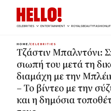
CELEBRITIES
ENTERTAINMENT
ROYALS
BEAUTY
FASHION
LI
HOME
CELEBRITIES
Τζάστιν Μπαλντόνι: Σ
σιωπή του μετά τη δι
διαμάχη με την Μπλέι
– Το βίντεο με την σύ
και η δημόσια τοποθέ