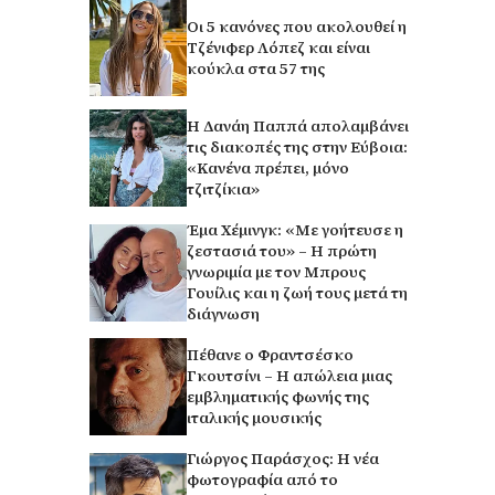
Οι 5 κανόνες που ακολουθεί η
Τζένιφερ Λόπεζ και είναι
κούκλα στα 57 της
Η Δανάη Παππά απολαμβάνει
τις διακοπές της στην Εύβοια:
«Κανένα πρέπει, μόνο
τζιτζίκια»
Έμα Χέμινγκ: «Με γοήτευσε η
ζεστασιά του» – Η πρώτη
γνωριμία με τον Μπρους
Γουίλις και η ζωή τους μετά τη
διάγνωση
Πέθανε ο Φραντσέσκο
Γκουτσίνι – Η απώλεια μιας
εμβληματικής φωνής της
ιταλικής μουσικής
Γιώργος Παράσχος: Η νέα
φωτογραφία από το