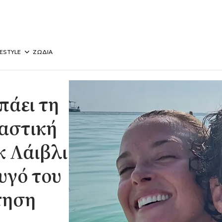
FESTYLE
ΖΩΔΙΑ
πάει τη
καστική
κ Λάιβλι
ζυγό του
τηση