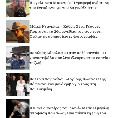
Πριγκίπισσα Μπεατρίς: Η τρυφερή ανάρτηση
του Εντοάρντο για τα 38α γενέθλιά της
Μάικλ Ντάγκλας – Κάθριν Ζέτα Τζόουνς:
Γιόρτασαν τα 26α γενέθλια του γιου τους,
Ντίλαν, με αδημοσίευτες φωτογραφίες
Βασιλιάς Κάρολος: «Ήταν πολύ κοντά» – Η
χιονοστιβάδα που λίγο έλειψε να του κοστίσει
τη ζωή
Βαλέρια Χοψονίδου -Αργύρης Βλωτιδέλλης:
Βάφτισαν τον μονάκριβο γιο τους στη
Βουλιαγμένη
Πέθανε ο πατέρας του Λιονέλ Μέσι: Η μεγάλη
απόφαση που άλλαξε για πάντα τη ζωή του