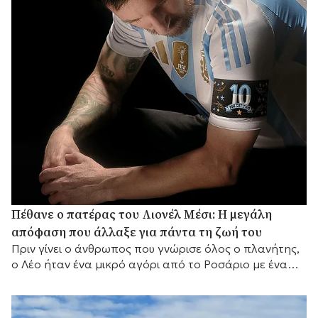
Πέθανε ο πατέρας του Λιονέλ Μέσι: Η μεγάλη
απόφαση που άλλαξε για πάντα τη ζωή του
Πριν γίνει ο άνθρωπος που γνώρισε όλος ο πλανήτης,
ο Λέο ήταν ένα μικρό αγόρι από το Ροσάριο με ένα
μεγάλο όνειρο και έναν πατέρα που αποφάσισε να το
κυνηγήσει μαζί του