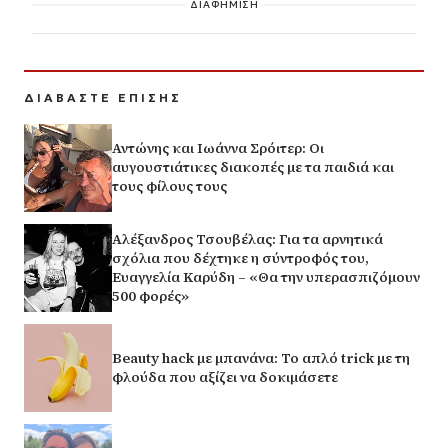
ΔΙΑΦΗΜΙΣΗ
ΔΙΑΒΑΣΤΕ ΕΠΙΣΗΣ
Αντώνης και Ιωάννα Σρόιτερ: Οι
αυγουστιάτικες διακοπές με τα παιδιά και
τους φίλους τους
Αλέξανδρος Τσουβέλας: Για τα αρνητικά
σχόλια που δέχτηκε η σύντροφός του,
Ευαγγελία Καρύδη – «Θα την υπερασπιζόμουν
500 φορές»
Beauty hack με μπανάνα: Το απλό trick με τη
φλούδα που αξίζει να δοκιμάσετε