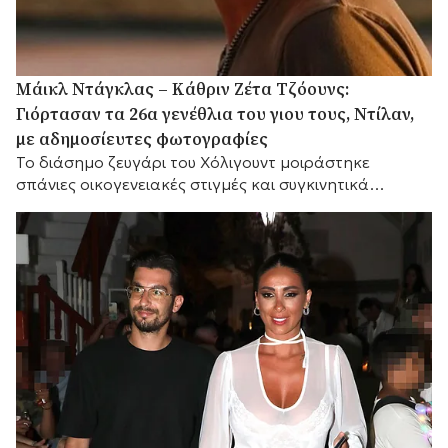
Μάικλ Ντάγκλας – Κάθριν Ζέτα Τζόουνς:
Γιόρτασαν τα 26α γενέθλια του γιου τους, Ντίλαν,
με αδημοσίευτες φωτογραφίες
Το διάσημο ζευγάρι του Χόλιγουντ μοιράστηκε
σπάνιες οικογενειακές στιγμές και συγκινητικά
αισθήματα, με τη μικρή του αδελφή Κάρις να
προσθέτει τις δικές της θερμές ευχές.