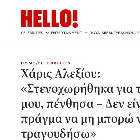
CELEBRITIES
ENTERTAINMENT
ROYALS
BEAUTY
FASHION
LI
HOME
CELEBRITIES
Χάρις Αλεξίου:
«Στενοχωρήθηκα για 
μου, πένθησα – Δεν εί
πράγμα να μη μπορώ 
τραγουδήσω»