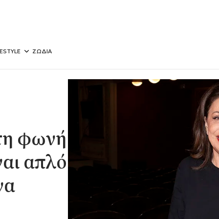
FESTYLE
ΖΩΔΙΑ
τη φωνή
ναι απλό
να