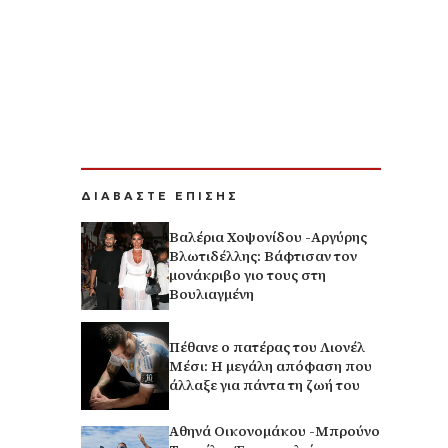
ΔΙΑΒΑΣΤΕ ΕΠΙΣΗΣ
Βαλέρια Χοψονίδου -Αργύρης
Βλωτιδέλλης: Βάφτισαν τον
μονάκριβο γιο τους στη
Βουλιαγμένη
Πέθανε ο πατέρας του Λιονέλ
Μέσι: Η μεγάλη απόφαση που
άλλαξε για πάντα τη ζωή του
Αθηνά Οικονομάκου -Μπρούνο