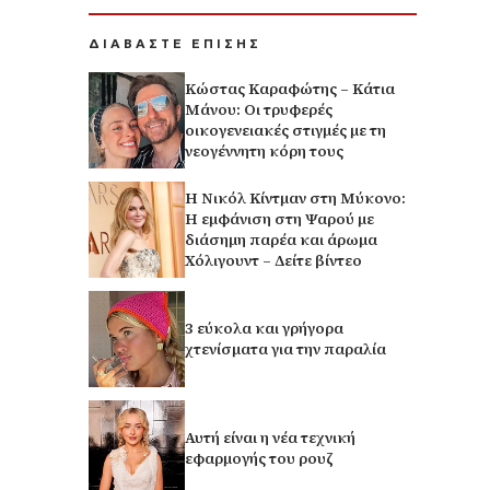
ΔΙΑΒΑΣΤΕ ΕΠΙΣΗΣ
Κώστας Καραφώτης – Κάτια
Μάνου: Οι τρυφερές
οικογενειακές στιγμές με τη
νεογέννητη κόρη τους
H Νικόλ Κίντμαν στη Μύκονο:
Η εμφάνιση στη Ψαρού με
διάσημη παρέα και άρωμα
Χόλιγουντ – Δείτε βίντεο
3 εύκολα και γρήγορα
χτενίσματα για την παραλία
Αυτή είναι η νέα τεχνική
εφαρμογής του ρουζ