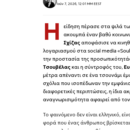
Ιούν 7, 2026, 12:01 ΜΜ EEST
Η
είδηση πέρασε στα ψιλά τω
ακουμπά έναν βαθύ κοινωνι
Σχίζας
αποφάσισε να κινηθε
λογαριασμού στα social media «
Sou
την προστασία της προσωπικότητάς
Τσουβέλας
και η σύντροφός του,
Ευ
μέτρα απέναντι σε ένα τσουνάμι έμφ
σχόλια που ισοπέδωναν την εμφάνισ
διαφορετικές περιπτώσεις, η ίδια ακ
αναγνωρισιμότητα αφαιρεί από τον
Το φαινόμενο δεν είναι ελληνικό, εί
φορά που ένας άνθρωπος βρίσκεται