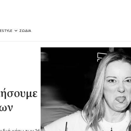
FESTYLE
ΖΩΔΙΑ
λήσουμε
των