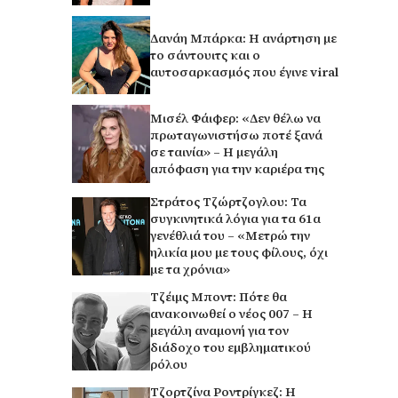
Δανάη Μπάρκα: Η ανάρτηση με
το σάντουιτς και ο
αυτοσαρκασμός που έγινε viral
Μισέλ Φάιφερ: «Δεν θέλω να
πρωταγωνιστήσω ποτέ ξανά
σε ταινία» – Η μεγάλη
απόφαση για την καριέρα της
Στράτος Τζώρτζογλου: Τα
συγκινητικά λόγια για τα 61α
γενέθλιά του – «Μετρώ την
ηλικία μου με τους φίλους, όχι
με τα χρόνια»
Τζέιμς Μποντ: Πότε θα
ανακοινωθεί ο νέος 007 – Η
μεγάλη αναμονή για τον
διάδοχο του εμβληματικού
ρόλου
Τζορτζίνα Ροντρίγκεζ: Η