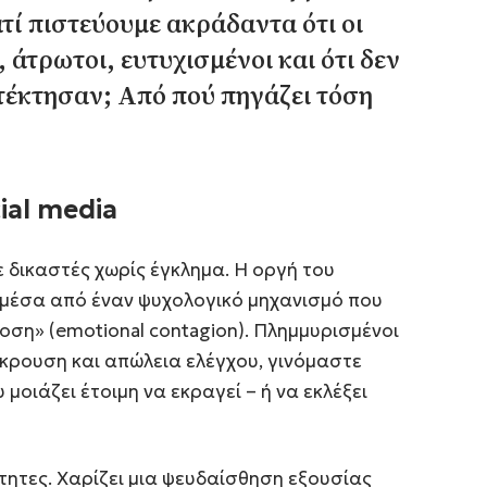
ιατί πιστεύουμε ακράδαντα ότι οι
, άτρωτοι, ευτυχισμένοι και ότι δεν
τέκτησαν; Από πού πηγάζει τόση
ial media
δικαστές χωρίς έγκλημα. Η οργή του
ς μέσα από έναν ψυχολογικό μηχανισμό που
ση» (emotional contagion). Πλημμυρισμένοι
κρουση και απώλεια ελέγχου, γινόμαστε
μοιάζει έτοιμη να εκραγεί – ή να εκλέξει
ιότητες. Χαρίζει μια ψευδαίσθηση εξουσίας