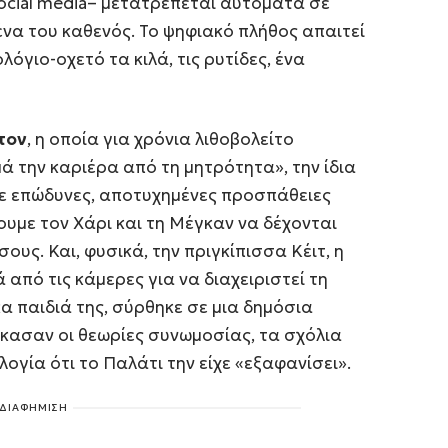
ocial media– μετατρέπεται αυτόματα σε
να του καθενός. Το ψηφιακό πλήθος απαιτεί
όγιο-οχετό τα κιλά, τις ρυτίδες, ένα
τον
, η οποία για χρόνια λιθοβολείτο
ά την καριέρα από τη μητρότητα», την ίδια
ε επώδυνες, αποτυχημένες προσπάθειες
υμε τον Χάρι και τη Μέγκαν να δέχονται
υς. Και, φυσικά, την πριγκίπισσα Κέιτ, η
 από τις κάμερες για να διαχειριστεί τη
α παιδιά της, σύρθηκε σε μια δημόσια
κασαν οι θεωρίες συνωμοσίας, τα σχόλια
ογία ότι το Παλάτι την είχε «εξαφανίσει».
ΔΙΑΦΗΜΙΣΗ