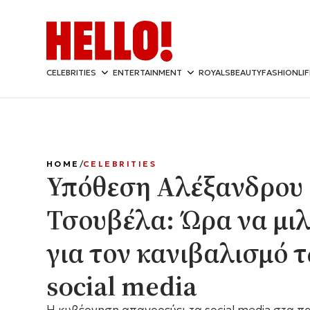
CELEBRITIES
ENTERTAINMENT
ROYALS
BEAUTY
FASHION
LI
HOME
CELEBRITIES
Υπόθεση Αλέξανδρου
Τσουβέλα: Ώρα να μι
για τον κανιβαλισμό 
social media