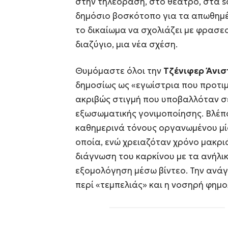
στην τηλεόραση, στο θέατρο, στα s
δημόσιο βοσκότοπο για τα απωθημέ
το δικαίωμα να σχολιάζει με φρασεολ
διαζύγιο, μια νέα σχέση.
Θυμόμαστε όλοι την
Τζένιφερ Άνισ
δημοσίως ως «εγωίστρια που προτιμ
ακριβώς στιγμή που υποβαλλόταν σ
εξωσωματικής γονιμοποίησης. Βλέπο
καθημερινά τόνους οργανωμένου μίσο
οποία, ενώ χρειαζόταν χρόνο μακριά
διάγνωση του καρκίνου με τα ανήλικ
εξομολόγηση μέσω βίντεο. Την ανάγ
περί «τεμπελιάς» και η νοσηρή φημολ