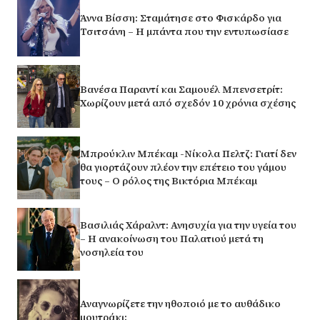
Άννα Βίσση: Σταμάτησε στο Φισκάρδο για
Τσιτσάνη – Η μπάντα που την εντυπωσίασε
Βανέσα Παραντί και Σαμουέλ Μπενσετρίτ:
Χωρίζουν μετά από σχεδόν 10 χρόνια σχέσης
Μπρούκλιν Μπέκαμ -Νίκολα Πελτζ: Γιατί δεν
θα γιορτάζουν πλέον την επέτειο του γάμου
τους – Ο ρόλος της Βικτόρια Μπέκαμ
Βασιλιάς Χάραλντ: Ανησυχία για την υγεία του
– Η ανακοίνωση του Παλατιού μετά τη
νοσηλεία του
Αναγνωρίζετε την ηθοποιό με το αυθάδικο
μουτράκι;